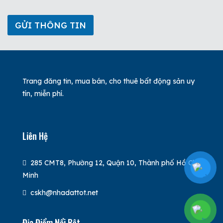
n
e
*
GỬI THÔNG TIN
Trang đăng tin, mua bán, cho thuê bất động sản uy
tín, miễn phí.
Liên Hệ
285 CMT8, Phường 12, Quận 10, Thành phố Hồ Chí
Minh
cskh@nhadattot.net
Địa Điểm Nổi Bật