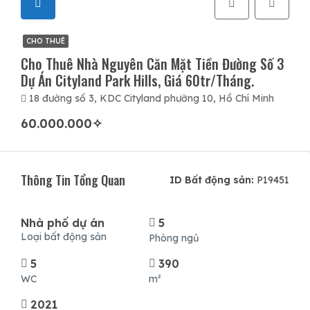
CHO THUÊ
Cho Thuê Nhà Nguyên Căn Mặt Tiền Đường Số 3
Dự Án Cityland Park Hills, Giá 60tr/tháng.
18 đường số 3, KDC Cityland phường 10, Hồ Chí Minh
60.000.000✧
Thông Tin Tổng Quan
ID Bất động sản:
P19451
Nhà phố dự án
5
Loại bất động sản
Phòng ngủ
5
390
WC
m²
2021