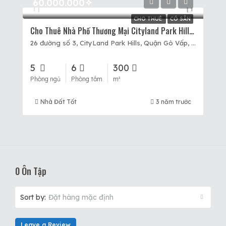
60.000.000✧
CHO THUÊ
CÓ SẴN
Cho Thuê Nhà Phố Thương Mại Cityland Park Hills, Mặt Tiền Đường Số 3, 5×20, XD 5 Tầng, 60tr.
26 đường số 3, CityLand Park Hills, Quận Gò Vấp, Hồ Chí Minh
5
6
300
Phòng ngủ
Phòng tắm
m²
Nhà Đất Tốt
3 năm trước
0 Ôn Tập
Sort by:
Đặt hàng mặc định
Leave a Review