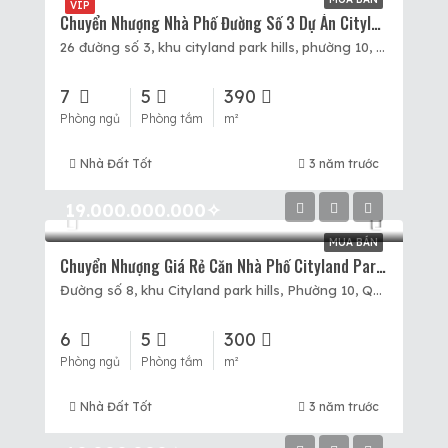
VIP
Chuyển Nhượng Nhà Phố Đường Số 3 Dự Án Cityland Park Hills, 5×20, 5 Tầng, Giá 26,5 Tỷ.
26 đường số 3, khu cityland park hills, phường 10, Quận Gò Vấp, Hồ Chí Minh
7
5
390
Phòng ngủ
Phòng tắm
m²
Nhà Đất Tốt
3 năm trước
19.000.000.000✧
MUA BÁN
Chuyển Nhượng Giá Rẻ Căn Nhà Phố Cityland Park Hills, 5×20, 1 Hầm ,4 Tầng, Hướng ĐN, 19 Tỷ
Đường số 8, khu Cityland park hills, Phường 10, Quận Gò Vấp, Hồ Chí Minh
6
5
300
Phòng ngủ
Phòng tắm
m²
Nhà Đất Tốt
3 năm trước