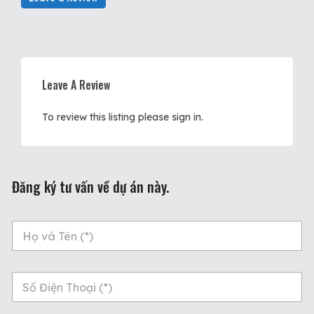
Leave A Review
To review this listing please sign in.
Đăng ký tư vấn về dự án này.
n
a
m
e
p
*
h
o