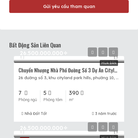
Gửi yêu cầu tham quan
Bất Động Sản Liên Quan
26.500.000.000✧
MUA BÁN
Chuyển Nhượng Nhà Phố Đường Số 3 Dự Án Cityland Park Hills, 5×20, 5 Tầng, Giá 26,5 Tỷ.
26 đường số 3, khu cityland park hills, phường 10, Quận Gò Vấp, Hồ Chí Minh
7
5
390
Phòng ngủ
Phòng tắm
m²
Nhà Đất Tốt
3 năm trước
26.500.000.000✧
MUA BÁN