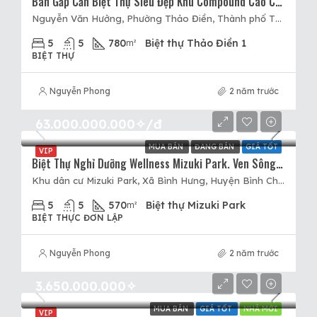
Bán Gấp Căn Biệt Thự Siêu Đẹp Khu Compound Cao Cấp Thảo Điền. Giá Cực Tốt. 200 Tỷ – 780m2. Cực Hot…
Nguyễn Văn Hưởng, Phường Thảo Điền, Thành phố Thủ Đức, Thành phố Hồ Chí Minh, 71107, Việt Nam, Quận 2, Hồ Chí Minh
5
5
780
Biệt thự Thảo Điền 1
m²
BIỆT THỰ
Nguyễn Phong
2 năm trước
63.000.000.000✧/đ
MUA BÁN
ĐANG BÁN
GIÁ TỐT
VIP
Biệt Thự Nghỉ Dưỡng Wellness Mizuki Park. Ven Sông. Trực Tiếp CĐT. Chỉ Số Lượng Giới Hạn
Khu dân cư Mizuki Park, Xã Bình Hưng, Huyện Bình Chánh, Hồ Chí Minh
5
5
570
Biệt thự Mizuki Park
m²
BIỆT THỰC ĐƠN LẬP
Nguyễn Phong
2 năm trước
3.650.000.000✧
MUA BÁN
GIÁ TỐT
NHÀ MỚI
VIP