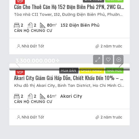
VIP
Cần Cho Thuê Căn Hộ 152 Điện Biên Phủ 2PN, 2WC Giá Tốt Chỉ 14tr/tháng, Nội Thất Cơ Bản
Tòa nhà CII Tower, 152, Đường Điện Biên Phủ, Phường 25, Quận Bình Thạnh, Thành phố Hồ Chí Minh, 72508, Việt Nam, 152 Điện Biên Phủ, Quận Bình Thạnh, Hồ Chí Minh
2
2
80
152 Điện Biên Phủ
m²
CĂN HỘ CHUNG CƯ
Nhà Đất Tốt
2 năm trước
3.300.000.000✧
MUA BÁN
CHIẾT KHẤU
NHÀ MỚI
VIP
Akari City Giảm Giá Hấp Dẫn, Chiết Khấu Đến 10% – Ưu Đãi Thêm Đến 160tr – Hỗ Trợ Lãi Vay 0%/18 Tháng
Khu đô thị Akari City, Binh Tan District, Ho Chi Minh City, Vietnam, Akari City, Quận Bình Tân, Hồ Chí Minh
2
2
61
Akari City
m²
CĂN HỘ CHUNG CƯ
Nhà Đất Tốt
2 năm trước