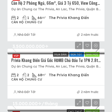
Căn Hộ 2 Phòng Ngủ, 66m², Giá 3 Tỷ 650, View Công Viên Lý Chiêu Hoàng, Lý Tưởng Cho Khách Hàng Hợp Hướng Tây Tứ Trạch.
Dự án Chung cư The Privia, An Lac, The Privia, Quận Bình Tân, Hồ Chí Minh
2
1
66
The Privia Khang Điền
m²
CĂN HỘ CHUNG CƯ
Nhà Đất Tốt
2 năm trước
3.500.000.000✧
MUA BÁN
GIÁ TỐT
NHÀ MỚI
VIP
Privia Khang Điền Giá Gốc HĐMB Chủ Đầu Tư 1PN 2.8tỷ – 2PN 3.5tỷ – 3PN 4.2tỷ. Tầng Đẹp View Đẹp
Dự án Chung cư The Privia, An Lac, The Privia, Quận Bình Tân, Hồ Chí Minh
2
2
68
The Privia Khang Điền
m²
CĂN HỘ CHUNG CƯ
Nhà Đất Tốt
2 năm trước
15.000.000✧/tháng
CHO THUÊ
NHÀ MỚI