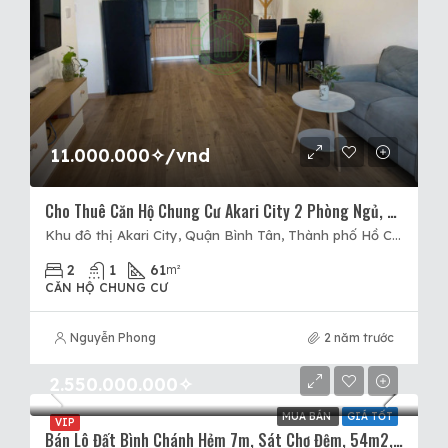
11.000.000✧/vnd
Cho Thuê Căn Hộ Chung Cư Akari City 2 Phòng Ngủ, Nhà Nội Thất Đẹp. Giá Tốt. Làm Việc Chính
Khu đô thị Akari City, Quận Bình Tân, Thành phố Hồ Chí Minh, Việt Nam, Akari City, Quận Bình Tân, Hồ Chí Minh
2
1
61
m²
CĂN HỘ CHUNG CƯ
Nguyễn Phong
2 năm trước
2.550.000.000✧
MUA BÁN
GIÁ TỐT
VIP
Bán Lô Đất Bình Chánh Hẻm 7m, Sát Chợ Đệm, 54m2, Sổ Hồng Sẵn Công Chứng Ngay, XD Tự Do. Giá Thật