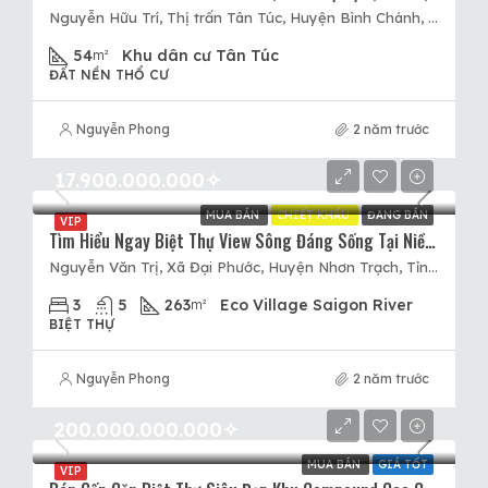
Nguyễn Hữu Trí, Thị trấn Tân Túc, Huyện Bình Chánh, Thành phố Hồ Chí Minh, Việt Nam, Thị trấn Tân Túc, Huyện Bình Chánh, Hồ Chí Minh
54
Khu dân cư Tân Túc
m²
ĐẤT NỀN THỔ CƯ
Nguyễn Phong
2 năm trước
17.900.000.000✧
MUA BÁN
CHIẾT KHẤU
ĐANG BÁN
VIP
Tìm Hiểu Ngay Biệt Thự View Sông Đáng Sống Tại Niềm Nam. Chuẩn Yếu Tố Sống Xanh Tại Eco Village Saigon River
Nguyễn Văn Trị, Xã Đại Phước, Huyện Nhơn Trạch, Tỉnh Đồng Nai, Việt Nam, Huyện Nhơn Trạch, Đồng Nai
3
5
263
Eco Village Saigon River
m²
BIỆT THỰ
Nguyễn Phong
2 năm trước
200.000.000.000✧
MUA BÁN
GIÁ TỐT
VIP