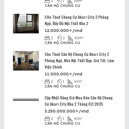
2
1
56
m²
CĂN HỘ CHUNG CƯ
CHo Thuê Chung Cư Akari City 2 Phòng
Ngủ, Đầy Đủ Nội Thất Khu 2
12.000.000✧/vnd
2
2
80
m²
CĂN HỘ CHUNG CƯ
Cho Thuê Căn Hộ Chung Cư Akari City 2
Phòng Ngủ, Nhà Nội Thất Đẹp. Giá Tốt. Làm
Việc Chính
11.000.000✧/vnd
2
1
61
m²
CĂN HỘ CHUNG CƯ
Cập Nhật Bảng Giá Mua Bán Căn Hộ Chung
Cư Akari City Khu 2 Tháng 02/2025
3.250.000.000✧/vnd
2
1
61
m²
CĂN HỘ CHUNG CƯ