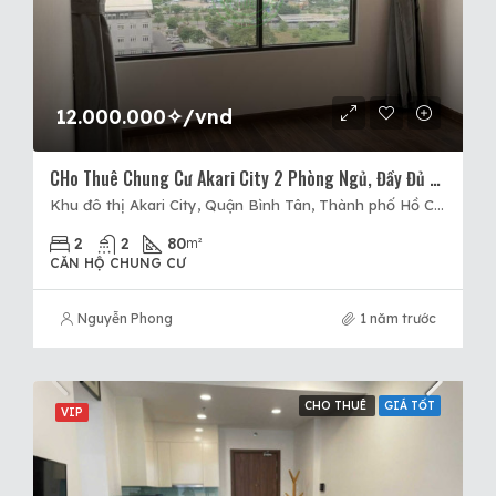
12.000.000✧/vnd
CHo Thuê Chung Cư Akari City 2 Phòng Ngủ, Đầy Đủ Nội Thất Khu 2
Khu đô thị Akari City, Quận Bình Tân, Thành phố Hồ Chí Minh, Việt Nam, Akari City, Quận Bình Tân, Hồ Chí Minh
2
2
80
m²
CĂN HỘ CHUNG CƯ
Nguyễn Phong
1 năm trước
CHO THUÊ
GIÁ TỐT
VIP