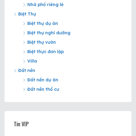
Nhà phố riêng lẻ
Biệt Thự
Biệt thự dự án
Biệt thự nghỉ dưỡng
Biệt thự vườn
Biệt thực đơn lập
Villa
Đất nền
Đất nền dự án
Đất nền thổ cư
Tin VIP
10.500.000✧/vnd
Nguyễn Hữu Trí, Thị trấn Tân Túc, Huyện Bình Chánh, Thành phố Hồ Chí Minh, Việt Nam, Thị trấn Tân Túc, Huyện Bình Chánh, Hồ Chí Minh
Khu đô thị Akari City, Quận Bình Tân, Thành phố Hồ Chí Minh, Việt Nam, Akari City, Quận Bình Tân, Hồ Chí Minh