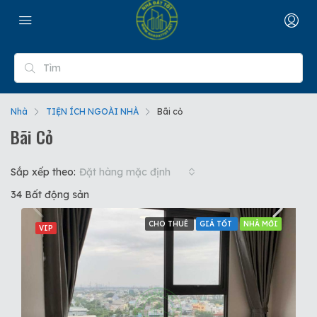
Nhà
TIỆN ÍCH NGOÀI NHÀ
Bãi cỏ
Bãi Cỏ
Sắp xếp theo:
Đặt hàng mặc định
34 Bất động sản
CHO THUÊ
GIÁ TỐT
NHÀ MỚI
VIP