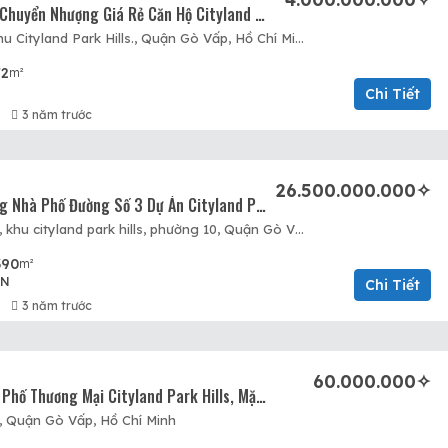
Cần Tiền Gấp, Chuyển Nhượng Giá Rẻ Căn Hộ Cityland Park Hills, Phường 10, Block P3.
Đường số 8, khu Cityland Park Hills., Quận Gò Vấp, Hồ Chí Minh
72
m²
Chi Tiết
3 năm trước
26.500.000.000✧
Chuyển Nhượng Nhà Phố Đường Số 3 Dự Án Cityland Park Hills, 5×20, 5 Tầng, Giá 26,5 Tỷ.
26 đường số 3, khu cityland park hills, phường 10, Quận Gò Vấp, Hồ Chí Minh
390
m²
ÁN
Chi Tiết
3 năm trước
60.000.000✧
Cho Thuê Nhà Phố Thương Mại Cityland Park Hills, Mặt Tiền Đường Số 3, 5×20, XD 5 Tầng, 60tr.
3, Quận Gò Vấp, Hồ Chí Minh