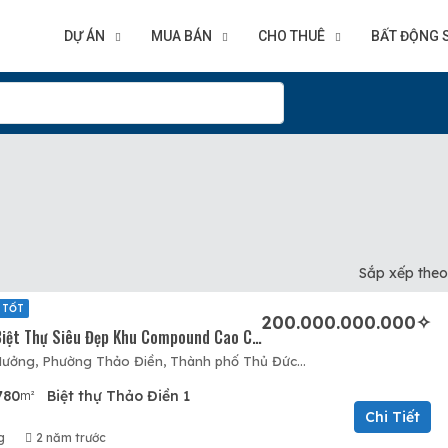
DỰ ÁN
MUA BÁN
CHO THUÊ
BẤT ĐỘNG 
Sắp xếp theo
 TỐT
200.000.000.000✧
Bán Gấp Căn Biệt Thự Siêu Đẹp Khu Compound Cao Cấp Thảo Điền. Giá Cực Tốt. 200 Tỷ – 780m2. Cực Hot…
Nguyễn Văn Hưởng, Phường Thảo Điền, Thành phố Thủ Đức, Thành phố Hồ Chí Minh, 71107, Việt Nam, Quận 2, Hồ Chí Minh
780
Biệt thự Thảo Điền 1
m²
Chi Tiết
g
2 năm trước