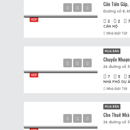
VIP
2
2
CĂN HỘ
Nhà Đất Tốt
MUA BÁN
VIP
7
5
NHÀ PHỐ DỰ 
Nhà Đất Tốt
MUA BÁN
26 đường số 