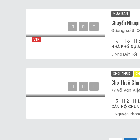
MUA BÁN
Đường số 3,
VIP
6
6
NHÀ PHỐ DỰ 
Nhà Đất Tốt
CHO THUÊ
CH
77 Võ Văn Kiệt
3
2
1
CĂN HỘ CHUN
Nguyễn Phon