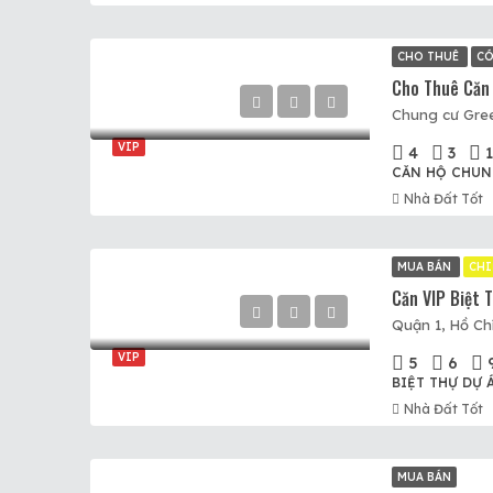
CHO THUÊ
CÓ
VIP
4
3
CĂN HỘ CHUN
Nhà Đất Tốt
MUA BÁN
CHI
Quận 1, Hồ Ch
VIP
5
6
BIỆT THỰ DỰ 
Nhà Đất Tốt
MUA BÁN