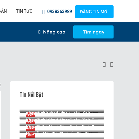
SẢN
TIN TỨC
0938363989
ĐĂNG TIN MỚI
Nâng cao
Tìm ngay
:
Tin Nổi Bật
10.500.000✧/vnd
Khu đô thị Akari City, Quận Bình Tân, Thành phố Hồ Chí Minh, Việt Nam, Akari City, Quận Bình Tân, Hồ Chí Minh
12.000.000✧/vnd
Khu đô thị Akari City, Quận Bình Tân, Thành phố Hồ Chí Minh, Việt Nam, Akari City, Quận Bình Tân, Hồ Chí Minh
11.000.000✧/vnd
VIP
CHO THUÊ
Khu đô thị Akari City, Quận Bình Tân, Thành phố Hồ Chí Minh, Việt Nam, Akari City, Quận Bình Tân, Hồ Chí Minh
3.250.000.000✧/vnd
VIP
CHO THUÊ
Khu đô thị Akari City, Quận Bình Tân, Thành phố Hồ Chí Minh, Việt Nam, Akari City, Quận Bình Tân, Hồ Chí Minh
2.550.000.000✧
VIP
CHO THUÊ
Nguyễn Hữu Trí, Thị trấn Tân Túc, Huyện Bình Chánh, Thành phố Hồ Chí Minh, Việt Nam, Thị trấn Tân Túc, Huyện Bình Chánh, Hồ Chí Minh
VIP
MUA BÁN