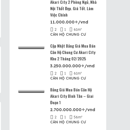
Akari City 2 Phòng Ngủ, Nhà
Nội Thất Đẹp. Giá Tốt. Làm
Việc Chính
11.000.000✧/vnd
2
1
61
m²
CĂN HỘ CHUNG CƯ
Cập Nhật Bảng Giá Mua Bán
Căn Hộ Chung Cư Akari City
Khu 2 Tháng 02/2025
3.250.000.000✧/vnd
2
1
61
m²
CĂN HỘ CHUNG CƯ
Bảng Giá Mua Bán Căn Hộ
Akari City Bình Tân – Giai
Đoạn 1
2.700.000.000✧/vnd
2
1
56
m²
CĂN HỘ CHUNG CƯ