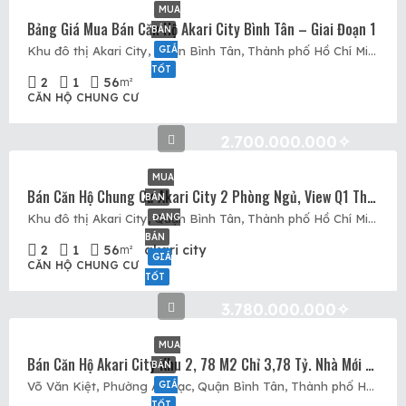
MUA
Bảng Giá Mua Bán Căn Hộ Akari City Bình Tân – Giai Đoạn 1
BÁN
GIÁ
Khu đô thị Akari City, Quận Bình Tân, Thành phố Hồ Chí Minh, Việt Nam, Akari City, Quận Bình Tân, Hồ Chí Minh
TỐT
2
1
56
m²
CĂN HỘ CHUNG CƯ
2.700.000.000✧
MUA
Bán Căn Hộ Chung Cư Akari City 2 Phòng Ngủ, View Q1 Thoáng Mát. Nhà Sổ Hồng. Nhà Trống Mua Ở Ngay.
BÁN
ĐANG
Khu đô thị Akari City, Quận Bình Tân, Thành phố Hồ Chí Minh, Việt Nam, An Lạc, Quận Bình Tân, Hồ Chí Minh
BÁN
2
1
56
akari city
m²
GIÁ
CĂN HỘ CHUNG CƯ
TỐT
3.780.000.000✧
MUA
Bán Căn Hộ Akari City Khu 2, 78 M2 Chỉ 3,78 Tỷ. Nhà Mới 100% Vừa Nhận. Miễn Phí Quản Lý 2 Năm.
BÁN
GIÁ
Võ Văn Kiệt, Phường An Lạc, Quận Bình Tân, Thành phố Hồ Chí Minh, 73118, Việt Nam, Akari City, Quận Bình Tân, Hồ Chí Minh
TỐT