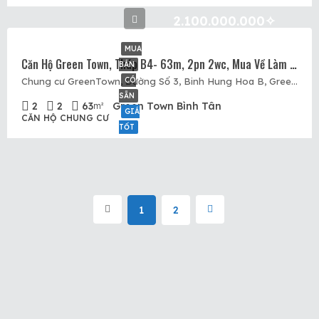
2.100.000.000✧
MUA
Căn Hộ Green Town, Tháp B4- 63m, 2pn 2wc, Mua Về Làm Sổ. Giá Bán 2.1 Tỷ, Nhà Đang Có Sẵn Để Xem
BÁN
CÓ
Chung cư GreenTown, Đường Số 3, Binh Hung Hoa B, Green Town, Quận Bình Tân, Hồ Chí Minh
SẴN
2
2
63
Green Town Bình Tân
m²
GIÁ
CĂN HỘ CHUNG CƯ
TỐT
1
2