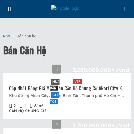
Nhà
Bán căn hộ
Bán Căn Hộ
3.250.000.000✧/vnd
VIP
MUA
Cập Nhật Bảng Giá Mua Bán Căn Hộ Chung Cư Akari City Khu 2 Tháng 02/2025
BÁN
GIÁ
Khu đô thị Akari City, Quận Bình Tân, Thành phố Hồ Chí Minh, Việt Nam, Akari City, Quận Bình Tân, Hồ Chí Minh
TỐT
2
1
61
m²
CĂN HỘ CHUNG CƯ
2.700.000.000✧/vnd