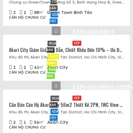
CÓ
Chung cư GreenTown, Đường Số 3, Binh Hung Hoa B, Green Town, Quận Bình Tân, Hồ Chí Minh
SẴN
2
2
88
Green Town Bình Tân
m²
GIÁ
CĂN HỘ CHUNG CƯ
TỐT
3.300.000.000✧
VIP
MUA
Akari City Giảm Giá Hấp Dẫn, Chiết Khấu Đến 10% – Ưu Đãi Thêm Đến 160tr – Hỗ Trợ Lãi Vay 0%/18 Tháng
BÁN
CHIẾT
Khu đô thị Akari City, Binh Tan District, Ho Chi Minh City, Vietnam, Akari City, Quận Bình Tân, Hồ Chí Minh
KHẤU
2
2
61
Akari City
m²
NHÀ
CĂN HỘ CHUNG CƯ
MỚI
2.255.000.000✧/102%
VIP
MUA
Cần Bán Căn Hộ Akari City 56m2 Thiết Kế 2PN, 1WC View Võ Văn Kiệt, Nội Thất Cơ Bản
BÁN
GIÁ
Khu đô thị Akari City, Binh Tan District, Ho Chi Minh City, Vietnam, Akari City, Quận Bình Tân, Hồ Chí Minh
TỐT
2
1
56
Akari City
m²
CĂN HỘ CHUNG CƯ