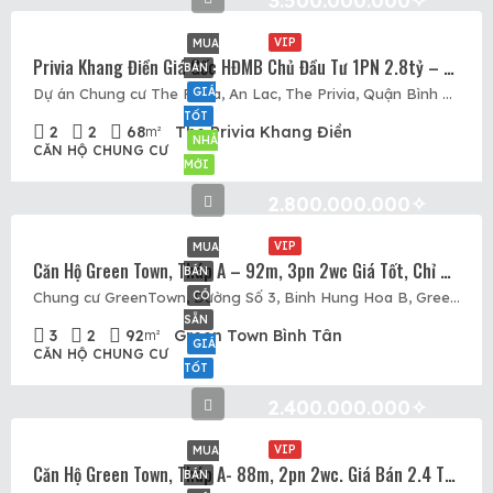
3.500.000.000✧
VIP
MUA
Privia Khang Điền Giá Gốc HĐMB Chủ Đầu Tư 1PN 2.8tỷ – 2PN 3.5tỷ – 3PN 4.2tỷ. Tầng Đẹp View Đẹp
BÁN
GIÁ
Dự án Chung cư The Privia, An Lac, The Privia, Quận Bình Tân, Hồ Chí Minh
TỐT
2
2
68
The Privia Khang Điền
m²
NHÀ
CĂN HỘ CHUNG CƯ
MỚI
2.800.000.000✧
VIP
MUA
Căn Hộ Green Town, Tháp A – 92m, 3pn 2wc Giá Tốt, Chỉ 2.8 Tỷ. Căn Hộ Full Nội Thất Thiết Kế Rộng Đẹp
BÁN
CÓ
Chung cư GreenTown, Đường Số 3, Binh Hung Hoa B, Green Town, Quận Bình Tân, Hồ Chí Minh
SẴN
3
2
92
Green Town Bình Tân
m²
GIÁ
CĂN HỘ CHUNG CƯ
TỐT
2.400.000.000✧
VIP
MUA
Căn Hộ Green Town, Tháp A- 88m, 2pn 2wc. Giá Bán 2.4 Tỷ, Nhà Đang Có Sẵn Để Xem
BÁN