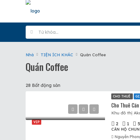
Nhà
TIỆN ÍCH KHÁC
Quán Coffee
Quán Coffee
28 Bất động sản
CHO THUÊ
GI
VIP
2
1
CĂN HỘ CHUN
Nguyễn Phon