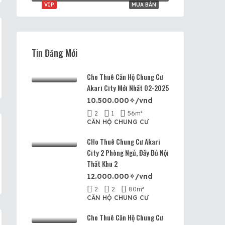
VIP
MUA BÁN
Tin Đăng Mới
Cho Thuê Căn Hộ Chung Cư
Akari City Mới Nhất 02-2025
10.500.000✧/vnd
2
1
56
m²
CĂN HỘ CHUNG CƯ
CHo Thuê Chung Cư Akari
City 2 Phòng Ngủ, Đầy Đủ Nội
Thất Khu 2
12.000.000✧/vnd
2
2
80
m²
CĂN HỘ CHUNG CƯ
Cho Thuê Căn Hộ Chung Cư