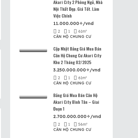
Akari City 2 Phòng Ngủ, Nhà
Nội Thất Đẹp. Giá Tốt. Làm
Việc Chính
11.000.000✧/vnd
2
1
61
m²
CĂN HỘ CHUNG CƯ
Cập Nhật Bảng Giá Mua Bán
Căn Hộ Chung Cư Akari City
Khu 2 Tháng 02/2025
3.250.000.000✧/vnd
2
1
61
m²
CĂN HỘ CHUNG CƯ
Bảng Giá Mua Bán Căn Hộ
Akari City Bình Tân – Giai
Đoạn 1
2.700.000.000✧/vnd
2
1
56
m²
CĂN HỘ CHUNG CƯ