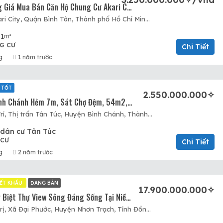
Cập Nhật Bảng Giá Mua Bán Căn Hộ Chung Cư Akari City Khu 2 Tháng 02/2025
Khu đô thị Akari City, Quận Bình Tân, Thành phố Hồ Chí Minh, Việt Nam, Akari City, Quận Bình Tân, Hồ Chí Minh
1
m²
G CƯ
Chi Tiết
g
1 năm trước
 TỐT
2.550.000.000✧
Bán Lô Đất Bình Chánh Hẻm 7m, Sát Chợ Đệm, 54m2, Sổ Hồng Sẵn Công Chứng Ngay, XD Tự Do. Giá Thật
Nguyễn Hữu Trí, Thị trấn Tân Túc, Huyện Bình Chánh, Thành phố Hồ Chí Minh, Việt Nam, Thị trấn Tân Túc, Huyện Bình Chánh, Hồ Chí Minh
dân cư Tân Túc
 CƯ
Chi Tiết
g
2 năm trước
ẾT KHẤU
ĐANG BÁN
17.900.000.000✧
Tìm Hiểu Ngay Biệt Thự View Sông Đáng Sống Tại Niềm Nam. Chuẩn Yếu Tố Sống Xanh Tại Eco Village Saigon River
Nguyễn Văn Trị, Xã Đại Phước, Huyện Nhơn Trạch, Tỉnh Đồng Nai, Việt Nam, Huyện Nhơn Trạch, Đồng Nai