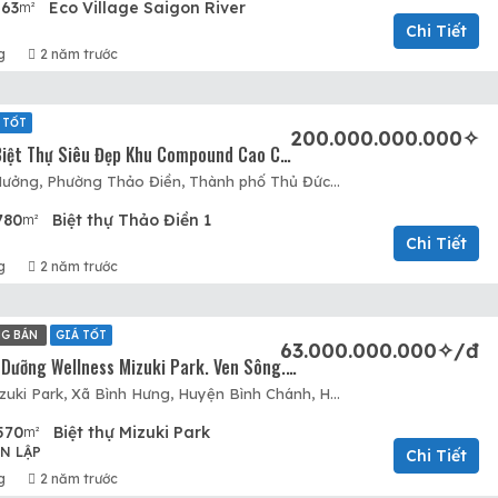
263
Eco Village Saigon River
m²
Chi Tiết
g
2 năm trước
 TỐT
200.000.000.000✧
Bán Gấp Căn Biệt Thự Siêu Đẹp Khu Compound Cao Cấp Thảo Điền. Giá Cực Tốt. 200 Tỷ – 780m2. Cực Hot…
Nguyễn Văn Hưởng, Phường Thảo Điền, Thành phố Thủ Đức, Thành phố Hồ Chí Minh, 71107, Việt Nam, Quận 2, Hồ Chí Minh
780
Biệt thự Thảo Điền 1
m²
Chi Tiết
g
2 năm trước
NG BÁN
GIÁ TỐT
63.000.000.000✧/đ
Biệt Thự Nghỉ Dưỡng Wellness Mizuki Park. Ven Sông. Trực Tiếp CĐT. Chỉ Số Lượng Giới Hạn
Khu dân cư Mizuki Park, Xã Bình Hưng, Huyện Bình Chánh, Hồ Chí Minh
570
Biệt thự Mizuki Park
m²
N LẬP
Chi Tiết
g
2 năm trước