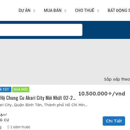
DỰ ÁN
MUA BÁN
CHO THUÊ
BẤT ĐỘNG 
Sắp xếp theo
Á TỐT
NHÀ MỚI
10.500.000✧/vnd
Cho Thuê Căn Hộ Chung Cư Akari City Mới Nhất 02-2025
Khu đô thị Akari City, Quận Bình Tân, Thành phố Hồ Chí Minh, Việt Nam, Akari City, Quận Bình Tân, Hồ Chí Minh
56
m²
G CƯ
Chi Tiết
g
1 năm trước