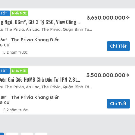
 TỐT
NHÀ MỚI
3.650.000.000✧
Căn Hộ 2 Phòng Ngủ, 66m², Giá 3 Tỷ 650, View Công Viên Lý Chiêu Hoàng, Lý Tưởng Cho Khách Hàng Hợp Hướng Tây Tứ Trạch.
Dự án Chung cư The Privia, An Lac, The Privia, Quận Bình Tân, Hồ Chí Minh
66
The Privia Khang Điền
m²
G CƯ
Chi Tiết
2 năm trước
 TỐT
NHÀ MỚI
3.500.000.000✧
Privia Khang Điền Giá Gốc HĐMB Chủ Đầu Tư 1PN 2.8tỷ – 2PN 3.5tỷ – 3PN 4.2tỷ. Tầng Đẹp View Đẹp
Dự án Chung cư The Privia, An Lac, The Privia, Quận Bình Tân, Hồ Chí Minh
68
The Privia Khang Điền
m²
G CƯ
Chi Tiết
2 năm trước