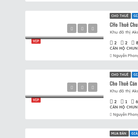
CHO THUÊ
GI
VIP
2
2
CĂN HỘ CHUN
Nguyễn Phon
CHO THUÊ
GI
VIP
2
1
6
CĂN HỘ CHUN
Nguyễn Phon
MUA BÁN
GIÁ