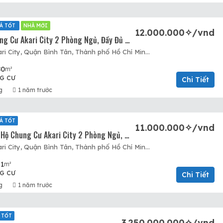
Á TỐT
NHÀ MỚI
12.000.000✧/vnd
CHo Thuê Chung Cư Akari City 2 Phòng Ngủ, Đầy Đủ Nội Thất Khu 2
Khu đô thị Akari City, Quận Bình Tân, Thành phố Hồ Chí Minh, Việt Nam, Akari City, Quận Bình Tân, Hồ Chí Minh
80
m²
G CƯ
Chi Tiết
g
1 năm trước
Á TỐT
11.000.000✧/vnd
Cho Thuê Căn Hộ Chung Cư Akari City 2 Phòng Ngủ, Nhà Nội Thất Đẹp. Giá Tốt. Làm Việc Chính
Khu đô thị Akari City, Quận Bình Tân, Thành phố Hồ Chí Minh, Việt Nam, Akari City, Quận Bình Tân, Hồ Chí Minh
1
m²
G CƯ
Chi Tiết
g
1 năm trước
 TỐT
3.250.000.000✧/vnd