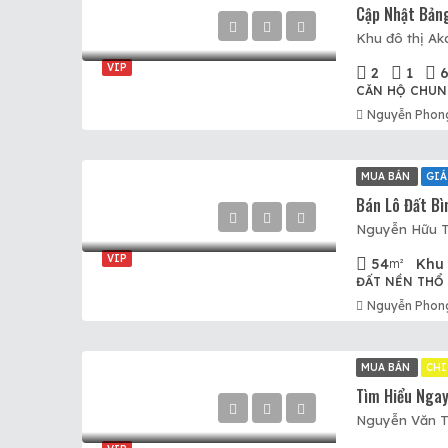
VIP
2
1
6
CĂN HỘ CHUN
Nguyễn Phon
MUA BÁN
GIÁ
VIP
54
Khu 
m²
ĐẤT NỀN THỔ
Nguyễn Phon
MUA BÁN
CHI