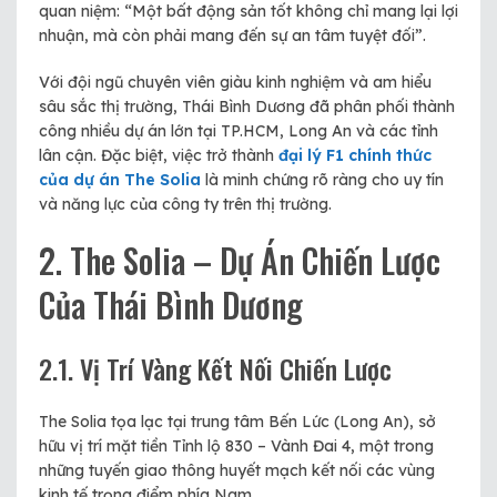
quan niệm: “Một bất động sản tốt không chỉ mang lại lợi
nhuận, mà còn phải mang đến sự an tâm tuyệt đối”.
Với đội ngũ chuyên viên giàu kinh nghiệm và am hiểu
sâu sắc thị trường, Thái Bình Dương đã phân phối thành
công nhiều dự án lớn tại TP.HCM, Long An và các tỉnh
lân cận. Đặc biệt, việc trở thành
đại lý F1 chính thức
của dự án The Solia
là minh chứng rõ ràng cho uy tín
và năng lực của công ty trên thị trường.
2. The Solia – Dự Án Chiến Lược
Của Thái Bình Dương
2.1. Vị Trí Vàng Kết Nối Chiến Lược
The Solia tọa lạc tại trung tâm Bến Lức (Long An), sở
hữu vị trí mặt tiền Tỉnh lộ 830 – Vành Đai 4, một trong
những tuyến giao thông huyết mạch kết nối các vùng
kinh tế trọng điểm phía Nam.