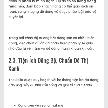
chính là
pháp lý minh bạch
. Dự án có
sổ hồng riêng
từng nền
, đảm bảo khách hàng có thể giao dịch an
toàn, sang nhượng dễ dàng và được pháp luật bảo vệ
quyền lợi.
Trong bối cảnh thị trường bất động sản có nhiều biến
động, việc chọn dự án đã hoàn thiện pháp lý sẽ giúp
nhà đầu tư yên tâm và dễ dàng thanh khoản khi cần.
2.3. Tiện Ích Đồng Bộ, Chuẩn Đô Thị
Xanh
The Solia được quy hoạch với hệ thống tiện ích đa dạng,
đáp ứng đầy đủ nhu cầu sống và giải trí của cư dân:
Công viên ven sông mát mẻ