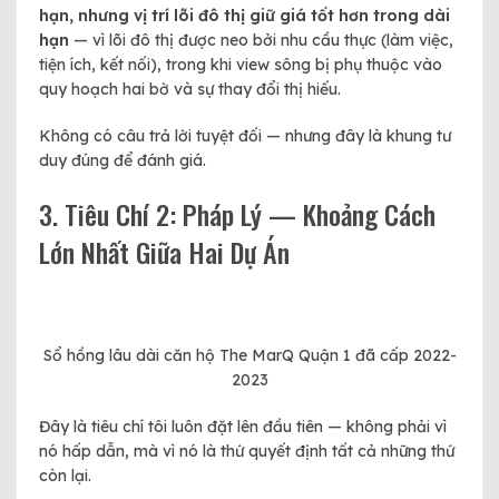
hạn, nhưng vị trí lõi đô thị giữ giá tốt hơn trong dài
hạn
— vì lõi đô thị được neo bởi nhu cầu thực (làm việc,
tiện ích, kết nối), trong khi view sông bị phụ thuộc vào
quy hoạch hai bờ và sự thay đổi thị hiếu.
Không có câu trả lời tuyệt đối — nhưng đây là khung tư
duy đúng để đánh giá.
3. Tiêu Chí 2: Pháp Lý — Khoảng Cách
Lớn Nhất Giữa Hai Dự Án
Sổ hồng lâu dài căn hộ The MarQ Quận 1 đã cấp 2022-
2023
Đây là tiêu chí tôi luôn đặt lên đầu tiên — không phải vì
nó hấp dẫn, mà vì nó là thứ quyết định tất cả những thứ
còn lại.