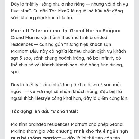
Đây là triết lý “sống như ở nhà riêng — nhưng với dịch vụ
five-star”. Cư dân The MarQ là người sở hữu bất động
sản, không phải khách lưu trú.
Marriott International tại Grand Marina Saigon:
Grand Marina vận hành theo mô hình branded
residences — căn hộ gắn thương hiệu khách sạn
Marriott. Điều này có nghĩa là: tiêu chuẩn dịch vụ khách
sạn 5 sao, sảnh chung hoành tráng, hồ bơi infinity có
thể chia sẻ với khách khách sạn, nhà hàng fine dining,
spa.
Đây là triết lý “sống như đang ở khách sạn 5 sao mỗi
ngày” — và với một số nhóm khách hàng, đặc biệt là
người thích lifestyle công khai hơn, đây là điểm cộng lớn.
Tác động lên đầu tư cho thuê:
Mô hình branded residences Marriott cho phép Grand
Marina tham gia vào
chương trình cho thuê ngắn hạn
qua hệ thống Marriott
— đây là lợi thế tiếp cận tệp