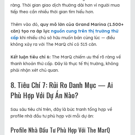
ràng. Thời gian giao dịch thường dài hơn vì người mua
tiếp theo cần nhiều thời gian tìm hiểu hơn.
Thêm vào đó,
quy mô lớn của Grand Marina (1.500+
căn) tạo ra áp lực
nguồn cung trên thị trường thứ
cấp
khi nhiều chủ sở hữu muốn bán cùng lúc — điều
không xảy ra với The MarQ chỉ có 515 căn.
Kết luận tiêu chí 6:
The MarQ chiếm ưu thế rõ ràng về
thanh khoản thứ cấp. Đây là thực tế thị trường, không
phải nhận xét chủ quan.
8. Tiêu Chí 7: Rủi Ro Danh Mục — Ai
Phù Hợp Với Dự Án Nào?
Sau sáu tiêu chí trên, đây là bức tranh tổng hợp về
profile nhà đầu tư phù hợp với mỗi dự án:
Profile Nhà Đầu Tư Phù Hợp Với The MarQ