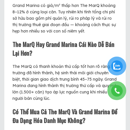
Grand Marina có giá/m² thấp hơn The MarQ khoảng
8–12% ở cùng loại căn. Tuy nhiên khi tính tổng chi phí
sở hữu bao gồm phí quản lý, rủi ro pháp lý và rủi ro
thị trường thuê giai đoạn đầu — khoảng cách thực sự
hẹp hơn nhiều so với con số niêm yết.
The MarQ Hay Grand Marina Cái Nào Dễ Bán
Lại Hơn?
The MarQ có thanh khoản thứ cấp tốt hơn rõ ràng: thị
trường đã hình thành, hệ sinh thái môi giới chuyên
biệt, thời gian giao dịch trung bình 45–75 ngày. Grand
Marina đang hình thành thị trường thứ cấp và quy mô
lớn (1.500+ căn) tạo áp lực nguồn cung khi nhiều
người bán cùng lúc.
Có Thể Mua Cả The MarQ Và Grand Marina Để
Đa Dạng Hóa Danh Mục Không?