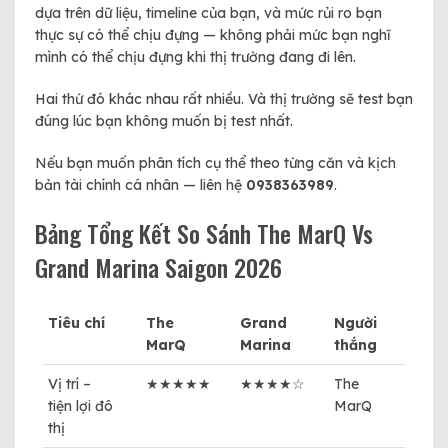
dựa trên dữ liệu, timeline của bạn, và mức rủi ro bạn
thực sự có thể chịu đựng — không phải mức bạn nghĩ
mình có thể chịu đựng khi thị trường đang đi lên.
Hai thứ đó khác nhau rất nhiều. Và thị trường sẽ test bạn
đúng lúc bạn không muốn bị test nhất.
Nếu bạn muốn phân tích cụ thể theo từng căn và kịch
bản tài chính cá nhân — liên hệ
0938363989
.
Bảng Tổng Kết So Sánh The MarQ Vs
Grand Marina Saigon 2026
Tiêu chí
The
Grand
Người
MarQ
Marina
thắng
Vị trí –
★★★★★
★★★★☆
The
tiện lợi đô
MarQ
thị