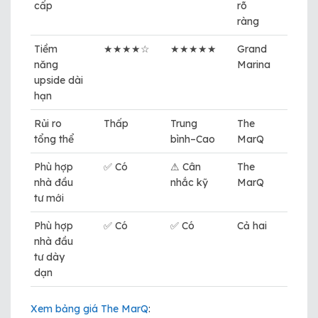
cấp
rõ
ràng
Tiềm
★★★★☆
★★★★★
Grand
năng
Marina
upside dài
hạn
Rủi ro
Thấp
Trung
The
tổng thể
bình–Cao
MarQ
Phù hợp
✅ Có
⚠ Cân
The
nhà đầu
nhắc kỹ
MarQ
tư mới
Phù hợp
✅ Có
✅ Có
Cả hai
nhà đầu
tư dày
dạn
Xem bảng giá The MarQ
: