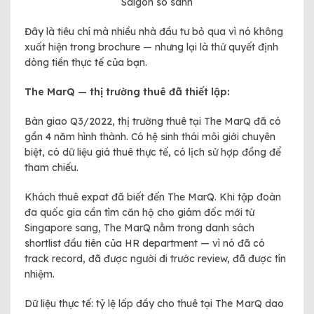
Saigon so sánh
Đây là tiêu chí mà nhiều nhà đầu tư bỏ qua vì nó không
xuất hiện trong brochure — nhưng lại là thứ quyết định
dòng tiền thực tế của bạn.
The MarQ — thị trường thuê đã thiết lập:
Bàn giao Q3/2022, thị trường thuê tại The MarQ đã có
gần 4 năm hình thành. Có hệ sinh thái môi giới chuyên
biệt, có dữ liệu giá thuê thực tế, có lịch sử hợp đồng để
tham chiếu.
Khách thuê expat đã biết đến The MarQ. Khi tập đoàn
đa quốc gia cần tìm căn hộ cho giám đốc mới từ
Singapore sang, The MarQ nằm trong danh sách
shortlist đầu tiên của HR department — vì nó đã có
track record, đã được người đi trước review, đã được tín
nhiệm.
Dữ liệu thực tế: tỷ lệ lấp đầy cho thuê tại The MarQ dao