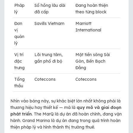
Pháp
Sổ hồng lâu dài
Đang hoàn thiện
lý
đã cấp
theo từng block
Đơn
Savills Vietnam
Marriott
vị
International
quản
lý
Vị trí
Lõi trung tâm,
Mặt tiền sông Sài
đặc
gần phố đi bộ
Gòn, Bến Bạch
trưng
Đằng
Tổng
Coteccons
Coteccons
thầu
Nhìn vào bảng này, sự khác biệt lớn nhất không phải là
thương hiệu hay thiết kế — mà là
quy mô và giai đoạn
phát triển
. The MarQ là dự án đã hoàn chỉnh, đang vận
hành. Grand Marina là dự án đang trong quá trình hoàn
thiện pháp lý và hình thành thị trường thuê.