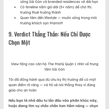
sông Sài Gòn và branded residences về dài hạn
Có timeline nắm giữ dài (5+ năm) để chờ thị
trường thuê trưởng thành
Quan tâm đến lifestyle — muốn sống trong môi
trường khách sạn Marriott
9. Verdict Thẳng Thắn: Nếu Chỉ Được
Chọn Một
View tầng cao căn hộ The MarQ Quận 1 nhìn về trung
tâm Sài Gòn
Tôi đã đồng hành qua đủ chu kỳ thị trường để có một
quan điểm rõ ràng — và tôi sẽ nói thẳng thay vì đứng
giữa cho an toàn:
Nếu bạn là nhà đầu tư lần đầu vào phân khúc này,
hoặc đang tìm sự chắc chắn hơn tiềm năng — chọn