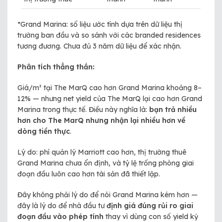
*Grand Marina: số liệu ước tính dựa trên dữ liệu thị
trường ban đầu và so sánh với các branded residences
tương đương. Chưa đủ 3 năm dữ liệu để xác nhận.
Phân tích thẳng thắn:
Giá/m² tại The MarQ cao hơn Grand Marina khoảng 8–
12% — nhưng net yield của The MarQ lại cao hơn Grand
Marina trong thực tế. Điều này nghĩa là:
bạn trả nhiều
hơn cho The MarQ nhưng nhận lại nhiều hơn về
dòng tiền thực
.
Lý do: phí quản lý Marriott cao hơn, thị trường thuê
Grand Marina chưa ổn định, và tỷ lệ trống phòng giai
đoạn đầu luôn cao hơn tài sản đã thiết lập.
Đây không phải lý do để nói Grand Marina kém hơn —
đây là lý do để nhà đầu tư
định giá đúng rủi ro giai
đoạn đầu vào phép tính
thay vì dùng con số yield kỳ