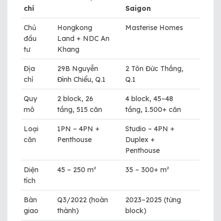
chí
Saigon
Chủ
Hongkong
Masterise Homes
đầu
Land + NDC An
tư
Khang
Địa
29B Nguyễn
2 Tôn Đức Thắng,
chỉ
Đình Chiểu, Q.1
Q.1
Quy
2 block, 26
4 block, 45–48
mô
tầng, 515 căn
tầng, 1.500+ căn
Loại
1PN – 4PN +
Studio – 4PN +
căn
Penthouse
Duplex +
Penthouse
Diện
45 – 250 m²
35 – 300+ m²
tích
Bàn
Q3/2022 (hoàn
2023–2025 (từng
giao
thành)
block)