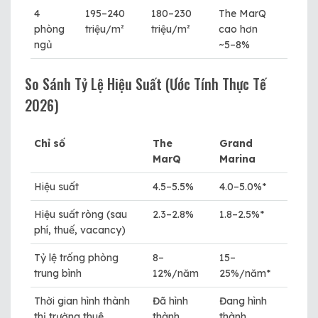
4
195–240
180–230
The MarQ
phòng
triệu/m²
triệu/m²
cao hơn
ngủ
~5–8%
So Sánh Tỷ Lệ Hiệu Suất (ước Tính Thực Tế
2026)
Chỉ số
The
Grand
MarQ
Marina
Hiệu suất
4.5–5.5%
4.0–5.0%*
Hiệu suất ròng (sau
2.3–2.8%
1.8–2.5%*
phí, thuế, vacancy)
Tỷ lệ trống phòng
8–
15–
trung bình
12%/năm
25%/năm*
Thời gian hình thành
Đã hình
Đang hình
thị trường thuê
thành
thành