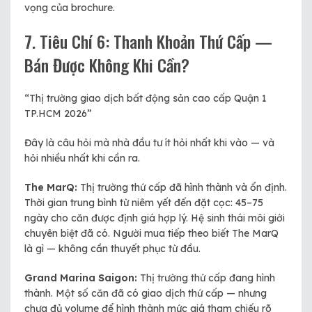
vọng của brochure.
7. Tiêu Chí 6: Thanh Khoản Thứ Cấp —
Bán Được Không Khi Cần?
“Thị trường giao dịch bất động sản cao cấp Quận 1
TP.HCM 2026”
Đây là câu hỏi mà nhà đầu tư ít hỏi nhất khi vào — và
hỏi nhiều nhất khi cần ra.
The MarQ:
Thị trường thứ cấp đã hình thành và ổn định.
Thời gian trung bình từ niêm yết đến đặt cọc: 45–75
ngày cho căn được định giá hợp lý. Hệ sinh thái môi giới
chuyên biệt đã có. Người mua tiếp theo biết The MarQ
là gì — không cần thuyết phục từ đầu.
Grand Marina Saigon:
Thị trường thứ cấp đang hình
thành. Một số căn đã có giao dịch thứ cấp — nhưng
chưa đủ volume để hình thành mức giá tham chiếu rõ