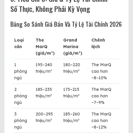
Số Thực, Không Phải Kỳ Vọng
Bảng So Sánh Giá Bán Và Tỷ Lệ Tài Chính 2026
Loại
The
Grand
Chênh
căn
MarQ
Marina
lệch
(giá/m²)
(giá/m²)
1
195–240
180–220
The MarQ
phòng
triệu/m²
triệu/m²
cao hơn
ngủ
~8–10%
2
185–235
175–215
The MarQ
phòng
triệu/m²
triệu/m²
cao hơn
ngủ
~7–9%
3
200–295
185–260
The MarQ
phòng
triệu/m²
triệu/m²
cao hơn
ngủ
~8–12%