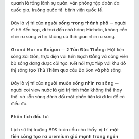
quanh là tổng lãnh sự quán, văn phòng tập đoàn đa
quốc gia, trường quốc tế, bệnh viện quốc tế.
Đây là vị trí của
người sống trong thành phố
— người
đi bộ đến họp, đi taxi đến nhà hàng Michelin, không cần
nhìn ra sông vì họ không có thời gian nhìn ra sông.
Grand Marina Saigon — 2 Tôn Đức Thắng:
Mặt tiền
sông Sài Gòn, trực diện với Bến Bạch Đằng và công viên
bờ sông đang được cải tạo. Kết nối trực tiếp với khu đô
thị sáng tạo Thủ Thiêm qua cầu Ba Son và phà sông.
Đây là vị trí của
người muốn sống nhìn ra sông
—
người coi view nước là giá trị tinh thần không thể thay
thế, và sẵn sàng đánh đổi một phần tiện lợi đi lại để có
điều đó.
Phân tích đầu tư:
Lịch sử thị trường BĐS toàn cầu cho thấy:
vị trí mặt
tiền sông tạo ra premium giá mạnh trong ngắn