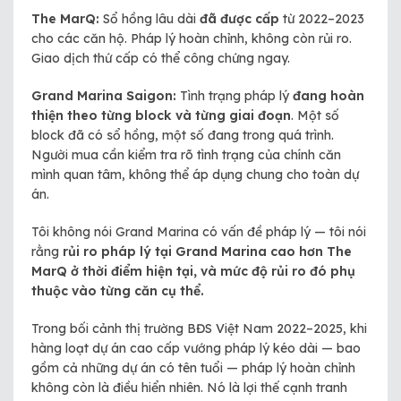
The MarQ:
Sổ hồng lâu dài
đã được cấp
từ 2022–2023
cho các căn hộ. Pháp lý hoàn chỉnh, không còn rủi ro.
Giao dịch thứ cấp có thể công chứng ngay.
Grand Marina Saigon:
Tình trạng pháp lý
đang hoàn
thiện theo từng block và từng giai đoạn
. Một số
block đã có sổ hồng, một số đang trong quá trình.
Người mua cần kiểm tra rõ tình trạng của chính căn
mình quan tâm, không thể áp dụng chung cho toàn dự
án.
Tôi không nói Grand Marina có vấn đề pháp lý — tôi nói
rằng
rủi ro pháp lý tại Grand Marina cao hơn The
MarQ ở thời điểm hiện tại, và mức độ rủi ro đó phụ
thuộc vào từng căn cụ thể.
Trong bối cảnh thị trường BĐS Việt Nam 2022–2025, khi
hàng loạt dự án cao cấp vướng pháp lý kéo dài — bao
gồm cả những dự án có tên tuổi — pháp lý hoàn chỉnh
không còn là điều hiển nhiên. Nó là lợi thế cạnh tranh