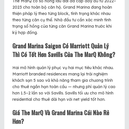
The MarQ có sổ hồng lâu dài đã cấp đầy đủ từ 2022–
2023 cho toàn bộ căn hộ. Grand Marina đang hoàn
thiện pháp lý theo từng block, tình trạng khác nhau
theo từng căn cụ thể. Nhà đầu tư cần xác minh tình
trạng sổ hồng của từng căn Grand Marina trước khi
ký hợp đồng.
Grand Marina Saigon Có Marriott Quản Lý
Thì Có Tốt Hơn Savills Của The MarQ Không?
Hai mô hình quản lý phục vụ hai mục tiêu khác nhau.
Marriott branded residences mang lại trải nghiệm
khách sạn 5 sao và khả năng tham gia chương trình
cho thuê ngắn hạn toàn cầu — nhưng phí quản lý cao
hơn 1.5–2 lần so với Savills. Savills tối ưu cho mô hình
residential cho thuê dài hạn với net yield tốt hơn.
Giá The MarQ Và Grand Marina Cái Nào Rẻ
Hơn?