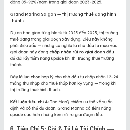
động 85–92%/năm trong giai đoạn 2023–2025.
Grand Marina Saigon — thị trường thuê đang hình
thành:
Dự án bàn giao từng block từ 2023 đến 2025, thị trường
thuê đang trong giai đoạn xây dựng. Điều này không
phải điều xấu — nhưng có nghĩa là nhà đầu tư mua vào
giai đoạn này đang
chấp nhận rủi ro giai đoạn đầu
để đổi lấy tiềm năng upside khi thị trường thuê trưởng
thành.
Đây là lựa chọn hợp lý cho nhà đầu tư chấp nhận 12–24
tháng thu nhập cho thuê thấp hơn kỳ vọng — trong khi
thị trường thuê hình thành.
Kết luận tiêu chí 4:
The MarQ chiếm ưu thế về sự ổn
định và có thể dự đoán. Grand Marina có tiềm năng
upside cao hơn nhưng kèm rủi ro giai đoạn đầu.
6. Tiêu Chí 5: Giá & Tỷ Lệ Tài Chính —