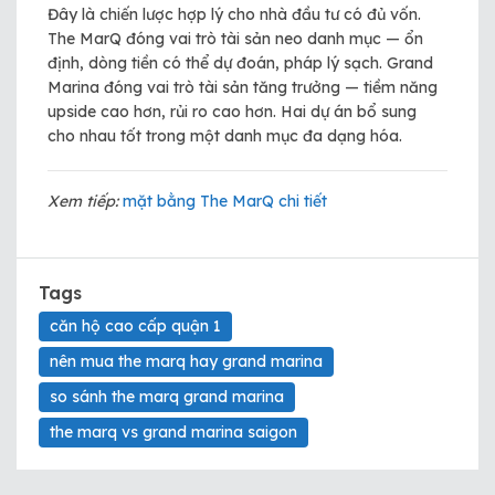
Đây là chiến lược hợp lý cho nhà đầu tư có đủ vốn.
The MarQ đóng vai trò tài sản neo danh mục — ổn
định, dòng tiền có thể dự đoán, pháp lý sạch. Grand
Marina đóng vai trò tài sản tăng trưởng — tiềm năng
upside cao hơn, rủi ro cao hơn. Hai dự án bổ sung
cho nhau tốt trong một danh mục đa dạng hóa.
Xem tiếp:
mặt bằng The MarQ chi tiết
Tags
căn hộ cao cấp quận 1
nên mua the marq hay grand marina
so sánh the marq grand marina
the marq vs grand marina saigon