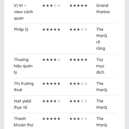
Vị trí –
★★★☆☆
★★★★★
Grand
view cảnh
Marina
quan
Pháp lý
★★★★★
★★★☆☆
The
MarQ
rõ
ràng
Thương
★★★★☆
★★★★★
Tùy
hiệu quản
mục
lý
đích
Thị trường
★★★★★
★★★☆☆
The
thuê
MarQ
Net yield
★★★★☆
★★★☆☆
The
thực tế
MarQ
Thanh
★★★★★
★★★☆☆
The
khoản thứ
MarQ