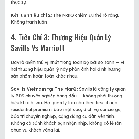
thực sự.
Kết luận tiêu chí 2:
The MarQ chiếm ưu thế rõ ràng.
Không tranh luận.
4. Tiêu Chí 3: Thương Hiệu Quản Lý —
Savills Vs Marriott
Đây là điểm thú vị nhất trong toàn bộ bài so sánh — vì
hai thương hiệu quản lý này phản ánh hai định hướng
sản phẩm hoàn toàn khác nhau.
Savills Vietnam tại The MarQ:
Savills là công ty quản
lý BĐS chuyên nghiệp hàng đầu — không phải thương
hiệu khách sạn. Họ quản lý tòa nhà theo tiêu chuẩn
residential premium: bảo mật cao, dịch vụ concierge,
bảo trì chuyên nghiệp, cộng đồng cư dân yên tĩnh.
Không có sảnh khách sạn nhộn nhịp, không có lễ tân
phục vụ khách vãng lai.