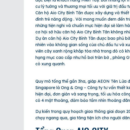
đặc biệt là khách hàng Miền Tây. Bởi những lợi t
cư lý tưởng và thương mại tối ưu với giá trị đầu 
Căn hộ Aio City Bình Tân được xây dựng và thi
đình trẻ năng động . Với mong muốn đem đến tr
những tiện nghi và chuẩn mực hiện đại sẽ làm hà
cơ hội sỡ hữu căn hộ Aio City Bình Tân không n
Dự án căn hộ Aio City Bình Tân được bao phủ bởi
nhiên vào không gian sống của chủ đầu tư và xu
viên cây xanh rộng khắp tòa nhà trong đó có kh
hạng mục cao cấp như hồ bơi tràn bờ , phòng G
có xung quanh.
Quy mô tổng thể gần 3ha, giáp AEON Tên Lửa đư
Singapore là Ong & Ong – Công ty tư vấn thiết kế
hiện đại, đơn giản và sang trọng, tối ưu hóa c
có 4 mặt thoáng, đảm bảo tầm nhìn thoáng đãn
Dự kiến trong quy hoạch giao thông giai đoạn 2
chạy ngang qua, gia tăng tiện ích cho người dân