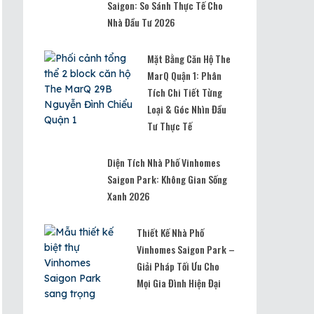
Saigon: So Sánh Thực Tế Cho
Nhà Đầu Tư 2026
Mặt Bằng Căn Hộ The
MarQ Quận 1: Phân
Tích Chi Tiết Từng
Loại & Góc Nhìn Đầu
Tư Thực Tế
Diện Tích Nhà Phố Vinhomes
Saigon Park: Không Gian Sống
Xanh 2026
Thiết Kế Nhà Phố
Vinhomes Saigon Park –
Giải Pháp Tối Ưu Cho
Mọi Gia Đình Hiện Đại