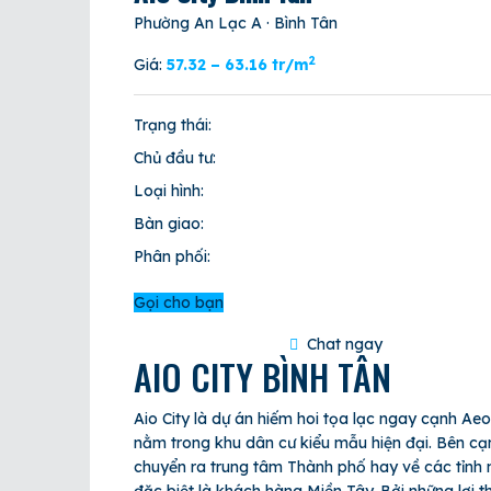
Phường An Lạc A
·
Bình Tân
2
Giá:
57.32 – 63.16 tr/m
Trạng thái:
Chủ đầu tư:
Loại hình:
Bàn giao:
Phân phối:
Gọi cho bạn
Chat ngay
AIO CITY BÌNH TÂN
Aio City là dự án hiếm hoi tọa lạc ngay cạnh A
nằm trong khu dân cư kiểu mẫu hiện đại. Bên c
chuyển ra trung tâm Thành phố hay về các tỉnh 