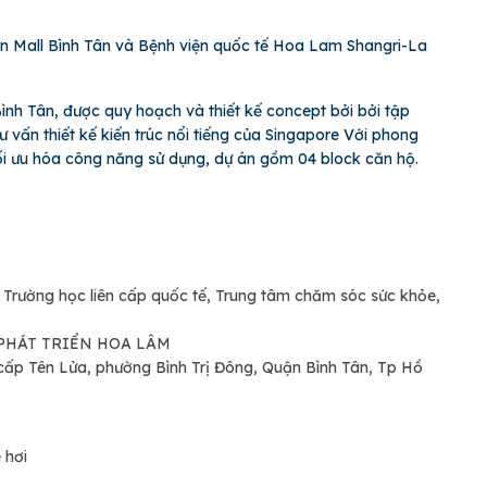
eon Mall Bình Tân và Bệnh viện quốc tế Hoa Lam Shangri-La
nh Tân, được quy hoạch và thiết kế concept bởi bởi tập
 vấn thiết kế kiến trúc nổi tiếng của Singapore Với phong
 tối ưu hóa công năng sử dụng, dự án gồm 04 block căn hộ.
, Trường học liên cấp quốc tế, Trung tâm chăm sóc sức khỏe,
Ư PHÁT TRIỂN HOA LÂM
cấp Tên Lửa, phường Bình Trị Đông, Quận Bình Tân, Tp Hồ
 hơi