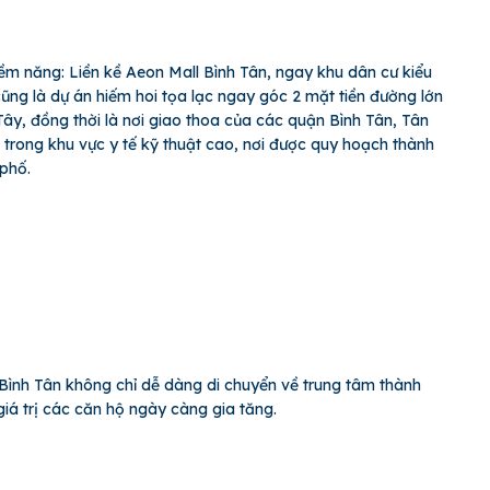
iềm năng: Liền kề Aeon Mall Bình Tân, ngay khu dân cư kiểu
ng là dự án hiếm hoi tọa lạc ngay góc 2 mặt tiền đường lớn
y, đồng thời là nơi giao thoa của các quận Bình Tân, Tân
 trong khu vực y tế kỹ thuật cao, nơi được quy hoạch thành
 phố.
ty Bình Tân không chỉ dễ dàng di chuyển về trung tâm thành
á trị các căn hộ ngày càng gia tăng.