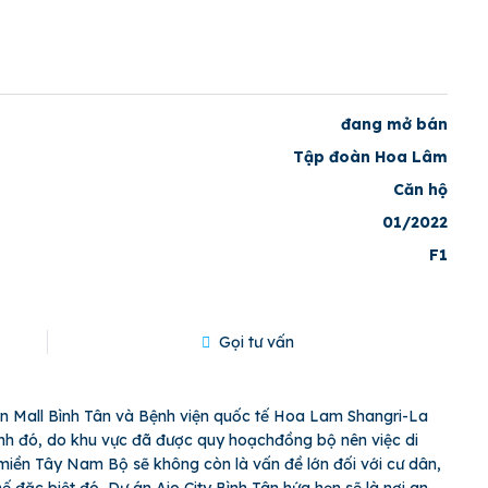
đang mở bán
Tập đoàn Hoa Lâm
Căn hộ
01/2022
F1
Gọi tư vấn
eon Mall Bình Tân và Bệnh viện quốc tế Hoa Lam Shangri-La
ạnh đó, do khu vực đã được quy hoạchđồng bộ nên việc di
miền Tây Nam Bộ sẽ không còn là vấn đề lớn đối với cư dân,