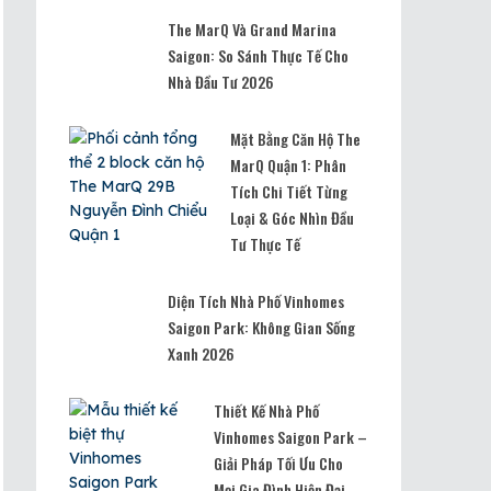
The MarQ Và Grand Marina
Saigon: So Sánh Thực Tế Cho
Nhà Đầu Tư 2026
Mặt Bằng Căn Hộ The
MarQ Quận 1: Phân
Tích Chi Tiết Từng
Loại & Góc Nhìn Đầu
Tư Thực Tế
Diện Tích Nhà Phố Vinhomes
Saigon Park: Không Gian Sống
Xanh 2026
Thiết Kế Nhà Phố
Vinhomes Saigon Park –
Giải Pháp Tối Ưu Cho
Mọi Gia Đình Hiện Đại