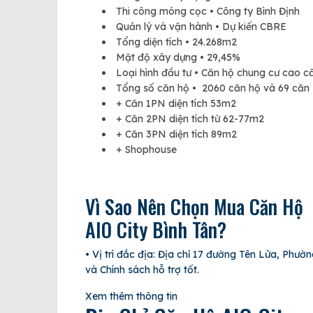
Thi công móng cọc • Công ty Bình Định
Quản lý và vận hành • Dự kiến CBRE
Tổng diện tích • 24.268m2
Mật độ xây dựng • 29,45%
Loại hình đầu tư • Căn hộ chung cư cao c
Tổng số căn hộ • 2060 căn hộ và 69 căn
+ Căn 1PN diện tích 53m2
+ Căn 2PN diện tích từ 62-77m2
+ Căn 3PN diện tích 89m2
+ Shophouse
Vì Sao Nên Chọn Mua Căn Hộ
AIO City Bình Tân?
• Vị trí đắc địa: Địa chỉ 17 đường Tên Lửa, Phườn
và Chính sách hỗ trợ tốt.
Xem thêm thông tin