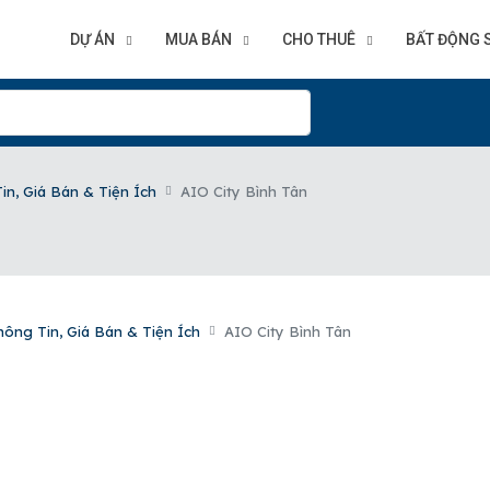
DỰ ÁN
MUA BÁN
CHO THUÊ
BẤT ĐỘNG 
in, Giá Bán & Tiện Ích
AIO City Bình Tân
ông Tin, Giá Bán & Tiện Ích
AIO City Bình Tân