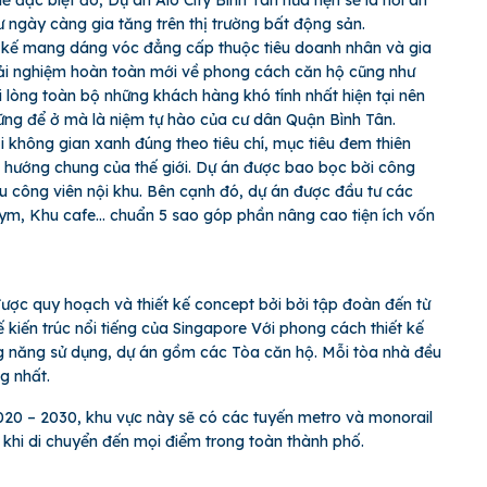
hế đặc biệt đó, Dự án Aio City Bình Tân hứa hẹn sẽ là nơi an
tư ngày càng gia tăng trên thị trường bất động sản.
ết kế mang dáng vóc đẳng cấp thuộc tiêu doanh nhân và gia
ải nghiệm hoàn toàn mới về phong cách căn hộ cũng như
i lòng toàn bộ những khách hàng khó tính nhất hiện tại nên
hững để ở mà là niệm tự hào của cư dân Quận Bình Tân.
 không gian xanh đúng theo tiêu chí, mục tiêu đem thiên
 hướng chung của thế giới. Dự án được bao bọc bời công
u công viên nội khu. Bên cạnh đó, dự án được đầu tư các
ym, Khu cafe… chuẩn 5 sao góp phần nâng cao tiện ích vốn
ợc quy hoạch và thiết kế concept bởi bởi tập đoàn đến từ
 kiến trúc nổi tiếng của Singapore Với phong cách thiết kế
ông năng sử dụng, dự án gồm các Tòa căn hộ. Mỗi tòa nhà đều
g nhất.
020 – 2030, khu vực này sẽ có các tuyến metro và monorail
 khi di chuyển đến mọi điểm trong toàn thành phố.