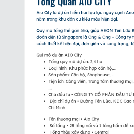
Tổng Quan AIO CITY
Aio City là dự án hiếm hoi tọa lạc ngay cạnh A
nằm trong khu dân cư kiểu mẫu hiện đại.
Quy mô tổng thể gần 3ha, giáp AEON Tên Lửa Bì
đoàn đến từ Singapore là Ong & Ong – Công ty tư
cách thiết kế hiện đại, đơn giản và sang trọng,
Qui mô dự án AIO City
Tổng quy mô dự án: 2,4 ha
Loại hình: Khu phức hợp căn hộ,…
Sản phẩm: Căn hộ, Shophouse, …
Tiện ích: Công viên, Trung tâm thương mại
….
Chủ đầu tư • CÔNG TY CỔ PHẦN ĐẦU T
Địa chỉ dự án • Đường Tên Lửa, KDC Cao 
Chí Minh
Tên thương mại • Aio City
Số tầng • 28 tầng nổi và 1 tầng hầm để xe
Tổng thầu xây dựng • Central