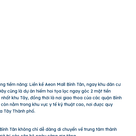
cùng tiềm năng: Liền kề Aeon Mall Bình Tân, ngay khu dân cư
ây cũng là dự án hiếm hoi tọa lạc ngay góc 2 mặt tiền
hất khu Tây, đồng thời là nơi giao thoa của các quận Bình
 còn nằm trong khu vực y tế kỹ thuật cao, nơi được quy
ía Tây Thành phố.
ty Bình Tân không chỉ dễ dàng di chuyển về trung tâm thành