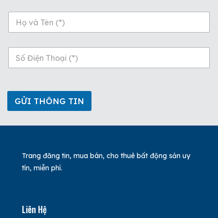
n
a
m
e
p
*
h
o
n
e
*
GỬI THÔNG TIN
Trang đăng tin, mua bán, cho thuê bất động sản uy
tín, miễn phí.
Liên Hệ