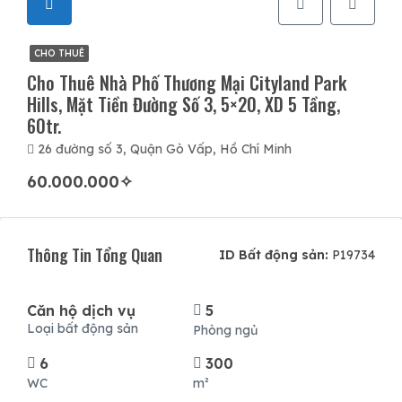
CHO THUÊ
Cho Thuê Nhà Phố Thương Mại Cityland Park
Hills, Mặt Tiền Đường Số 3, 5×20, XD 5 Tầng,
60tr.
26 đường số 3, Quận Gò Vấp, Hồ Chí Minh
60.000.000✧
Thông Tin Tổng Quan
ID Bất động sản:
P19734
Căn hộ dịch vụ
5
Loại bất động sản
Phòng ngủ
6
300
WC
m²