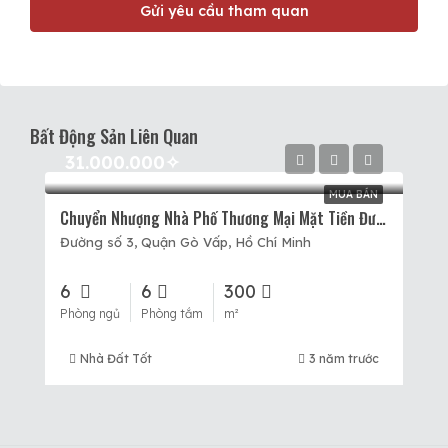
Gửi yêu cầu tham quan
Bất Động Sản Liên Quan
31.000.000✧
MUA BÁN
Chuyển Nhượng Nhà Phố Thương Mại Mặt Tiền Đường Số 3 Dự Án Cityland Park Hills Gò Vấp.
Đường số 3, Quận Gò Vấp, Hồ Chí Minh
6
6
300
Phòng ngủ
Phòng tắm
m²
Nhà Đất Tốt
3 năm trước