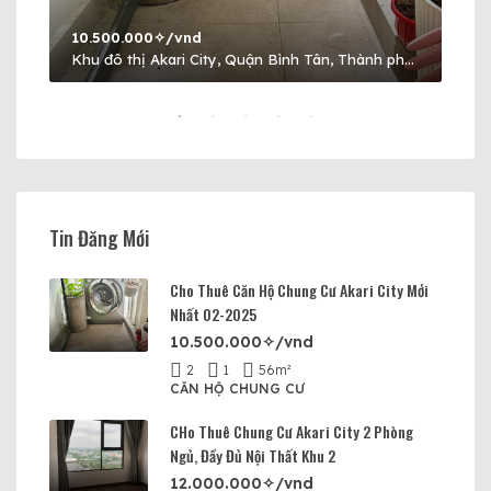
10.500.000✧/vnd
12.
Nguyễn Hữu Trí, Thị trấn Tân Túc, Huyện Bình Chánh, Thành phố Hồ Chí Minh, Việt Nam, Thị trấn Tân Túc, Huyện Bình Chánh, Hồ Chí Minh
Khu đô thị Akari City, Quận Bình Tân, Thành phố Hồ Chí Minh, Việt Nam, Akari City, Quận Bình Tân, Hồ Chí Minh
Tin Đăng Mới
Cho Thuê Căn Hộ Chung Cư Akari City Mới
Nhất 02-2025
10.500.000✧/vnd
2
1
56
m²
CĂN HỘ CHUNG CƯ
CHo Thuê Chung Cư Akari City 2 Phòng
Ngủ, Đầy Đủ Nội Thất Khu 2
12.000.000✧/vnd