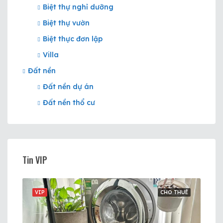
Biệt thự nghỉ dưỡng
Biệt thự vườn
Biệt thực đơn lập
Villa
Đất nền
Đất nền dự án
Đất nền thổ cư
Tin VIP
BÁN
VIP
CHO THUÊ
VIP