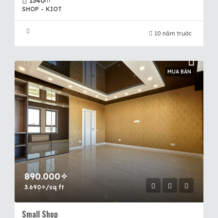
1340
m²
SHOP - KIOT
10 năm trước
MUA BÁN
890.000✧
3.690✧/sq ft
Small Shop