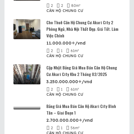
2
2
80
m²
CĂN HỘ CHUNG CƯ
Cho Thuê Căn Hộ Chung Cư Akari City 2
Phòng Ngủ, Nhà Nội Thất Đẹp. Giá Tốt. Làm
Việc Chính
11.000.000✧/vnd
2
1
61
m²
CĂN HỘ CHUNG CƯ
Cập Nhật Bảng Giá Mua Bán Căn Hộ Chung
Cư Akari City Khu 2 Tháng 02/2025
3.250.000.000✧/vnd
2
1
61
m²
CĂN HỘ CHUNG CƯ
Bảng Giá Mua Bán Căn Hộ Akari City Bình
Tân – Giai Đoạn 1
2.700.000.000✧/vnd
2
1
56
m²
CĂN HỘ CHUNG CƯ