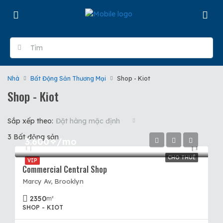
Nhà
Bất Động Sản Thương Mại
Shop - Kiot
Shop - Kiot
Sắp xếp theo:
Đặt hàng mặc định
3 Bất động sản
3.600✧/mo
CHO THUÊ
VIP
Commercial Central Shop
Marcy Av, Brooklyn
2350
m²
SHOP - KIOT