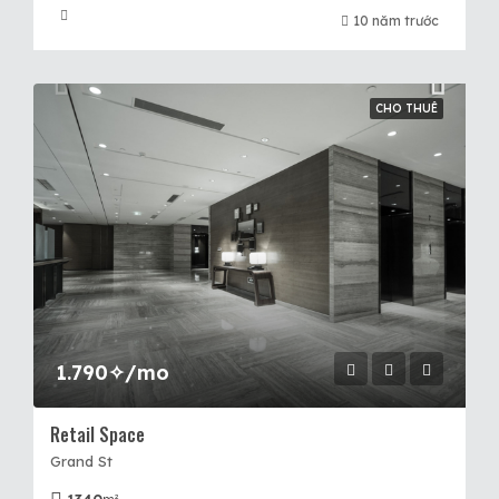
10 năm trước
CHO THUÊ
1.790✧/mo
Retail Space
Grand St