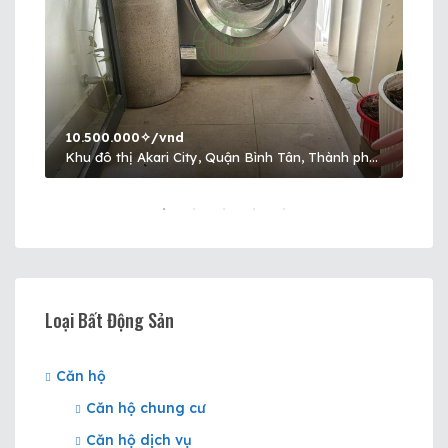
10.500.000✧/vnd
12.
Nguyễn Hữu Trí, Thị trấn Tân Túc, Huyện Bình Chánh, Thành phố Hồ Chí Minh, Việt Nam, Thị trấn Tân Túc, Huyện Bình Chánh, Hồ Chí Minh
Khu đô thị Akari City, Quận Bình Tân, Thành phố Hồ Chí Minh, Việt Nam, Akari City, Quận Bình Tân, Hồ Chí Minh
Loại Bất Động Sản
Căn hộ
Căn hộ chung cư
Căn hộ dịch vụ