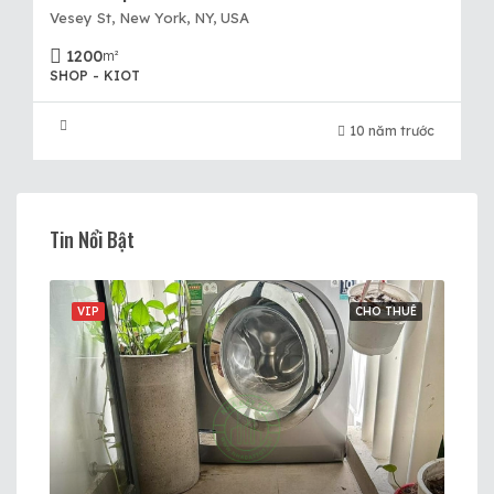
Vesey St, New York, NY, USA
1200
m²
SHOP - KIOT
10 năm trước
Tin Nổi Bật
BÁN
VIP
CHO THUÊ
VIP