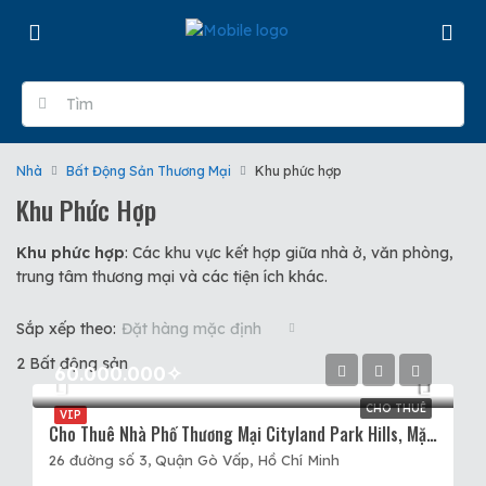
Nhà
Bất Động Sản Thương Mại
Khu phức hợp
Khu Phức Hợp
Khu phức hợp
: Các khu vực kết hợp giữa nhà ở, văn phòng,
trung tâm thương mại và các tiện ích khác.
Sắp xếp theo:
Đặt hàng mặc định
2 Bất động sản
60.000.000✧
CHO THUÊ
VIP
Cho Thuê Nhà Phố Thương Mại Cityland Park Hills, Mặt Tiền Đường Số 3, 5×20, XD 5 Tầng, 60tr.
26 đường số 3, Quận Gò Vấp, Hồ Chí Minh