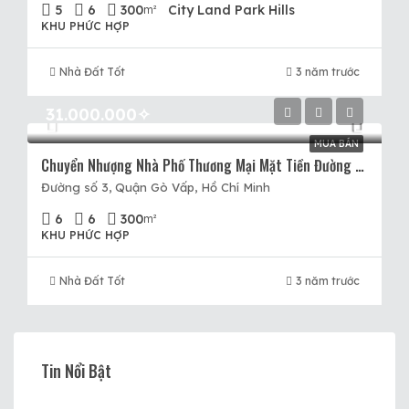
5
6
300
City Land Park Hills
m²
KHU PHỨC HỢP
Nhà Đất Tốt
3 năm trước
31.000.000✧
MUA BÁN
Chuyển Nhượng Nhà Phố Thương Mại Mặt Tiền Đường Số 3 Dự Án Cityland Park Hills Gò Vấp.
Đường số 3, Quận Gò Vấp, Hồ Chí Minh
6
6
300
m²
KHU PHỨC HỢP
Nhà Đất Tốt
3 năm trước
Tin Nổi Bật
10.500.000✧/vnd
12.
Nguyễn Hữu Trí, Thị trấn Tân Túc, Huyện Bình Chánh, Thành phố Hồ Chí Minh, Việt Nam, Thị trấn Tân Túc, Huyện Bình Chánh, Hồ Chí Minh
Khu đô thị Akari City, Quận Bình Tân, Thành phố Hồ Chí Minh, Việt Nam, Akari City, Quận Bình Tân, Hồ Chí Minh