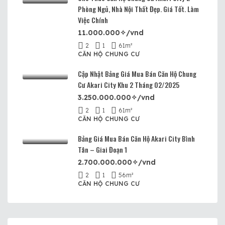
Phòng Ngủ, Nhà Nội Thất Đẹp. Giá Tốt. Làm
Việc Chính
11.000.000✧/vnd
2
1
61
m²
CĂN HỘ CHUNG CƯ
Cập Nhật Bảng Giá Mua Bán Căn Hộ Chung
Cư Akari City Khu 2 Tháng 02/2025
3.250.000.000✧/vnd
2
1
61
m²
CĂN HỘ CHUNG CƯ
Bảng Giá Mua Bán Căn Hộ Akari City Bình
Tân – Giai Đoạn 1
2.700.000.000✧/vnd
2
1
56
m²
CĂN HỘ CHUNG CƯ