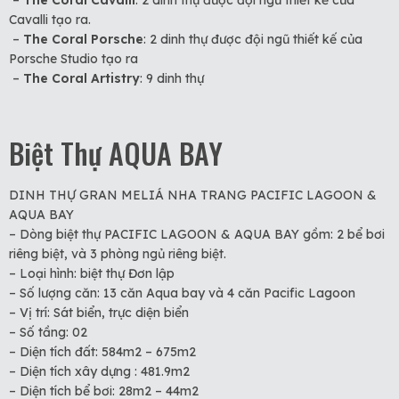
–
The Coral Cavalli
: 2 dinh thự được đội ngũ thiết kế của
Cavalli tạo ra.
–
The Coral Porsche
: 2 dinh thự được đội ngũ thiết kế của
Porsche Studio tạo ra
–
The Coral Artistry
: 9 dinh thự
Biệt Thự AQUA BAY
DINH THỰ GRAN MELIÁ NHA TRANG PACIFIC LAGOON &
AQUA BAY
– Dòng biệt thự PACIFIC LAGOON & AQUA BAY gồm: 2 bể bơi
riêng biệt, và 3 phòng ngủ riêng biệt.
– Loại hình: biệt thự Đơn lập
– Số lượng căn: 13 căn Aqua bay và 4 căn Pacific Lagoon
– Vị trí: Sát biển, trực diện biển
– Số tầng: 02
– Diện tích đất: 584m2 – 675m2
– Diện tích xây dựng : 481.9m2
– Diện tích bể bơi: 28m2 – 44m2