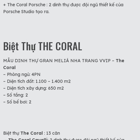
+ The Coral Porsche : 2 dinh thự được đội ngũ thiết kế của
Porsche Studio tạo ra.
Biệt Thự THE CORAL
MẪU DINH THỰ GRAN MELIÁ NHA TRANG VVIP –
The
Coral
– Phòng ngủ: 4PN
– Diện tích đất: 1.100 – 1.400 m2
– Diện tích xây dựng: 650 m2
– Số tầng: 2
– Số bể bơi: 2
Biệt thự
The Coral
: 13 căn