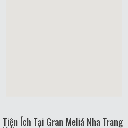
Tiện Ích Tại Gran Meliá Nha Trang