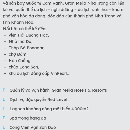
và sân bay Quốc tế Cam Ranh, Gran Meliá Nha Trang còn liền
kề với quần thể du lịch – nghỉ dưỡng – du lịch sinh thái – khám
phá văn hóa đa dạng, độc đáo của thành phố Nha Trang và
tỉnh Khánh Hòa.
Nổi bật có thể kế đến:
– viện Hải Dương Học,
– Nhà thờ Đá,
– Tháp Bà Ponagar,
– chợ Đầm,
– Hòn Chồng,
– chùa Long Sơn,
– khu du lịch đẳng cấp VinPearl,…
Quản lý và vận hành: Gran Melia Hotels & Resorts
Dịch vụ đặc quyền Red Level
Lagoon khoáng nóng mặt biển 4.000m2
Spa trong hang đá
Công Viên Vạn San Đảo