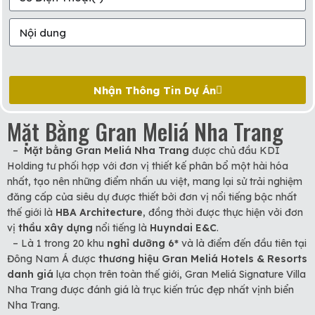
Nhận Thông Tin Dự Án
Mặt Bằng Gran Meliá Nha Trang
–
Mặt bằng Gran Meliá Nha Trang
được chủ đầu KDI
Holding tư phối hợp với đơn vị thiết kế phân bổ một hài hóa
nhất, tạo nên những điểm nhấn ưu việt, mang lại sử trải nghiệm
đăng cấp của siêu dự được thiết bởi đơn vị nổi tiếng bậc nhất
thế giới là
HBA Architecture
, đồng thời được thực hiện vởi đơn
vị
thầu xây dựng
nổi tiếng là
Huyndai E&C
.
– Là 1 trong 20 khu
nghỉ dưỡng 6*
và là điểm đến đầu tiên tại
Đông Nam Á được
thương hiệu Gran Meliá Hotels & Resorts
danh giá
lựa chọn trên toàn thế giới, Gran Meliá Signature Villa
Nha Trang được đánh giá là trục kiến trúc đẹp nhất vịnh biển
Nha Trang.