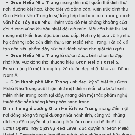
–
Gran Melia Nha Trang
mang đến một quần thể dinh thự
nghỉ dưỡng kết hợp, khác biệt và đẳng cấp. Kiến trúc dinh thự
Gran Meliá Nha Trang là sự tổng hợp hài hòa của
phong cách
văn hóa Tây Ban Nha
. Thêm vào đó nét phóng khoáng của
đại dương vùng khí hậu nhiệt đới gió mùa. Mỗi căn biệt thự lại
mang một kiến trúc độc bản cao cấp. Nét mỹ lệ của vũ trụ như
hạ cánh tại các căn dinh thự Gran Meliá Nha Trang. Tất cả đã
tạo nên siêu phẩm đầy sức hút dành riêng cho giới siêu giàu.
–
Gran Melia Nha Trang
là dự án được bình chọn là đẹp
nhất khu vực đồng thời thương hiệu
Gran Melia Hottel &
Resot
củng là một trong top 20 dự án đẹp nhất khu vực Đông
Nam Á.
– Giữa
thành phố Nha Trang
xinh đẹp, kỳ vĩ, biệt thự Gran
Meliá Nha Trang xuất hiện như một điểm nhấn cho bức tranh
thiên nhiên trong xanh tại đây, mang đến một tác phẩm nghệ
thuật đặc sắc không kém phần sang trọng.
Dinh thự nghỉ dưỡng Gran Meliá Nha Trang
mang đến một
nơi đáng sống và nghỉ dưỡng nhất hành tinh, cùng với những
dịch vụ độc quyền như thưởng thức âm nhạc nghệ thuật từ
Lotus Opera, hay
dịch vụ Red Level
đặc quyền từ Gran Meliá