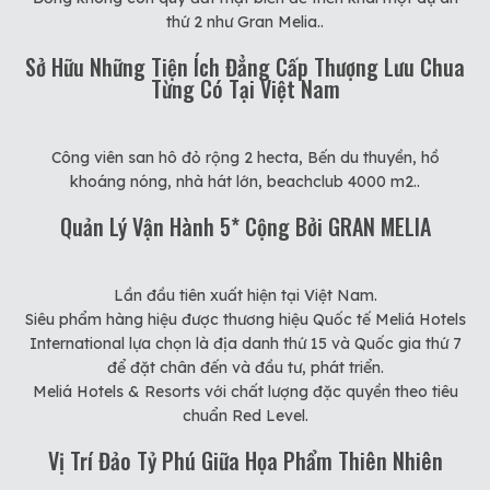
thứ 2 như Gran Melia..
Sở Hữu Những Tiện Ích Đẳng Cấp Thượng Lưu Chua
Từng Có Tại Việt Nam
Công viên san hô đỏ rộng 2 hecta, Bến du thuyền, hồ
khoáng nóng, nhà hát lớn, beachclub 4000 m2..
Quản Lý Vận Hành 5* Cộng Bởi GRAN MELIA​
Lần đầu tiên xuất hiện tại Việt Nam.
Siêu phẩm hàng hiệu được thương hiệu Quốc tế Meliá Hotels
International lựa chọn là địa danh thứ 15 và Quốc gia thứ 7
để đặt chân đến và đầu tư, phát triển.
Meliá Hotels & Resorts với chất lượng đặc quyền theo tiêu
chuẩn Red Level.
Vị Trí Đảo Tỷ Phú Giữa Họa Phẩm Thiên Nhiên