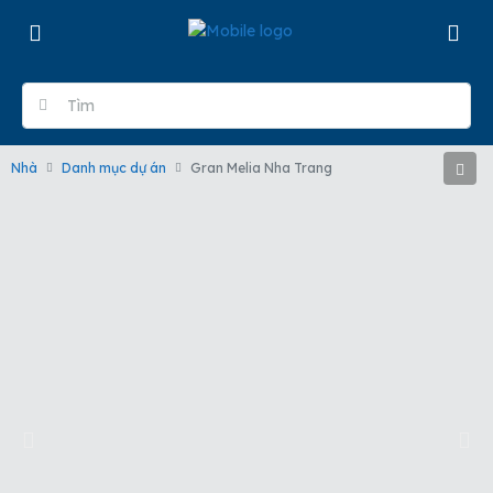
Nhà
Danh mục dự án
Gran Melia Nha Trang