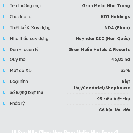
Tên thương mại
Gran Meliá Nha Trang
Chủ đầu tư
KDI Holdings
Thiết kế & Xây dựng
NDA (Pháp)
Nhà thầu xây dựng
Huyndai E&C (Hàn Quốc)
Đơn vị quản lý
Gran Meliá Hotels & Resorts
Quy mô
43,81 ha
Mật độ XD
35%
Loại hình
Biệt
thự/Condotel/Shophouse
Số lượng biệt thự
95 siêu biệt thự
Pháp lý
Sở hữu lâu dài
Vì Sao Nên Chọn Mua Gran Melia Nha Trang?