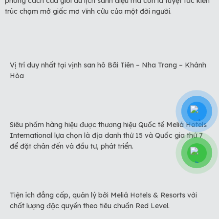
phong cách của giới du lịch sành điệu mà còn là tuyệt tác kiến
trúc chạm mở giấc mơ vĩnh cửu của một đời người.
Vị trí duy nhất tại vịnh san hô Bãi Tiên – Nha Trang – Khánh
Hòa
Siêu phẩm hàng hiệu được thương hiệu Quốc tế Meliá Hotels
International lựa chọn là địa danh thứ 15 và Quốc gia thứ 7
để đặt chân đến và đầu tư, phát triển.
Tiện ích đẳng cấp, quản lý bởi Meliá Hotels & Resorts với
chất lượng đặc quyền theo tiêu chuẩn Red Level.