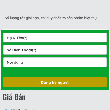
Số lượng rất giới hạn, chỉ duy nhất 95 sản phẩm biệt thự.
Đăng ký ngay
Giá Bán