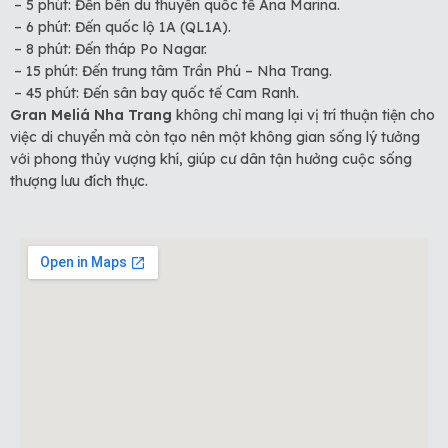
– 5 phút: Đến bến du thuyền quốc tế Ana Marina.
– 6 phút: Đến quốc lộ 1A (QL1A).
– 8 phút: Đến tháp Po Nagar.
– 15 phút: Đến trung tâm Trần Phú – Nha Trang.
– 45 phút: Đến sân bay quốc tế Cam Ranh.
Gran Meliá Nha Trang
không chỉ mang lại vị trí thuận tiện cho
việc di chuyển mà còn tạo nên một không gian sống lý tưởng
với phong thủy vượng khí, giúp cư dân tận hưởng cuộc sống
thượng lưu đích thực.