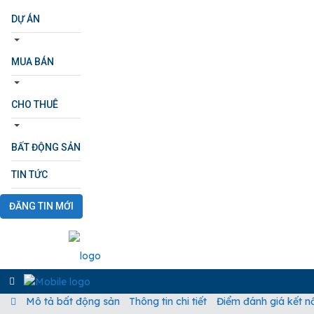
DỰ ÁN
MUA BÁN
CHO THUÊ
BẤT ĐỘNG SẢN
TIN TỨC
ĐĂNG TIN MỚI
Mô tả bất động sản
Thông tin chi tiết
Điểm đánh giá kết nố