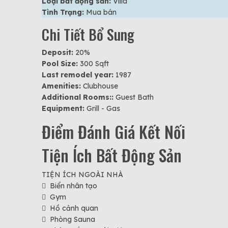
Loại bất động sản:
Villa
Tình Trạng:
Mua bán
Chi Tiết Bổ Sung
Deposit:
20%
Pool Size:
300 Sqft
Last remodel year:
1987
Amenities:
Clubhouse
Additional Rooms::
Guest Bath
Equipment:
Grill - Gas
Điểm Đánh Giá Kết Nối
Tiện Ích Bất Động Sản
TIỆN ÍCH NGOÀI NHÀ
Biển nhân tạo
Gym
Hồ cảnh quan
Phòng Sauna