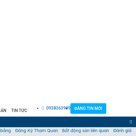
0938363989
ĐĂNG TIN MỚI
SẢN
TIN TỨC
 bằng
Đăng Ký Tham Quan
Bất động sản liên quan
Đánh giá