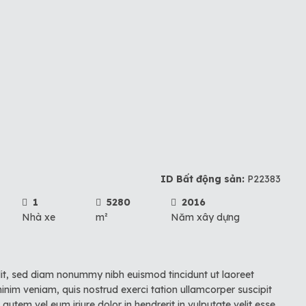
ID Bất động sản:
P22383
1
5280
2016
Nhà xe
m²
Năm xây dựng
lit, sed diam nonummy nibh euismod tincidunt ut laoreet
nim veniam, quis nostrud exerci tation ullamcorper suscipit
utem vel eum iriure dolor in hendrerit in vulputate velit esse