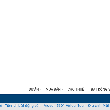
DỰ ÁN
MUA BÁN
CHO THUÊ
BẤT ĐỘNG 
i
Tiện ích bất động sản
Video
360° Virtual Tour
Địa chỉ
Mặt