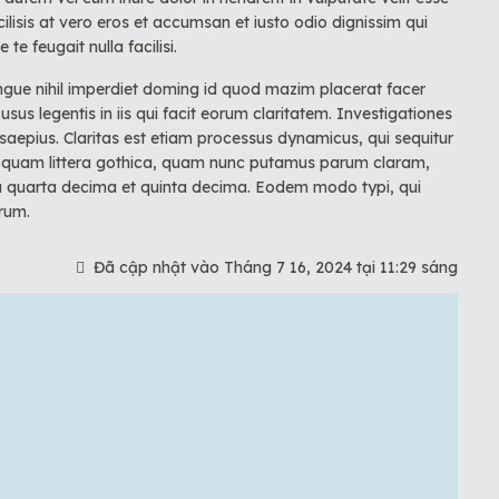
cilisis at vero eros et accumsan et iusto odio dignissim qui
te feugait nulla facilisi.
ngue nihil imperdiet doming id quod mazim placerat facer
sus legentis in iis qui facit eorum claritatem. Investigationes
 saepius. Claritas est etiam processus dynamicus, qui sequitur
 quam littera gothica, quam nunc putamus parum claram,
la quarta decima et quinta decima. Eodem modo typi, qui
urum.
Đã cập nhật vào Tháng 7 16, 2024 tại 11:29 sáng