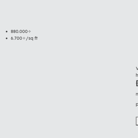
880.000✧
6.700✧/sq ft
V