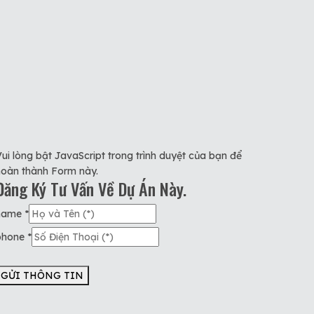
ui lòng bật JavaScript trong trình duyệt của bạn để
hoàn thành Form này.
Đăng Ký Tư Vấn Về Dự Án Này.
name
*
phone
*
GỬI THÔNG TIN