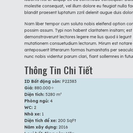
molestie consequat, vel illum dolore eu feugiat nulla fa
blandit praesent luptatum zzril delenit augue duis dolore 
Nam liber tempor cum soluta nobis eleifend option co
possim assum. Typi non habent claritatem insitam; est u
demonstraverunt lectores legere me lius quod ii legunt
mutationem consuetudium lectorum. Mirum est notare
anteposuerit litterarum formas humanitatis per seacu
nunc nobis videntur parum clari, fiant sollemnes in fut
Thông Tin Chi Tiết
ID Bất động sản:
P22383
Giá:
880.000✧
Diện tích:
5280 m²
Phòng ngủ:
4
WC:
2
Nhà xe:
1
Diện tích để xe:
200 SqFt
Năm xây dựng:
2016