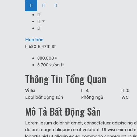
Mua bán
680 E 47th St
880.000✧
6.700✧/sq ft
Thông Tin Tổng Quan
Villa
4
2
Loại bất động sản
Phòng ngủ
WC
Mô Tả Bất Động Sản
Lorem ipsum dolor sit amet, consectetuer adipiscing e
dolore magna aliquam erat volutpat. Ut wisi enim ad mi
lobortis nisl ut aliquip ex ea commodo consequat. Duis a