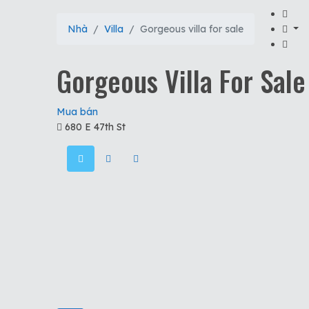
Nhà
Villa
Gorgeous villa for sale
Gorgeous Villa For Sale
Mua bán
680 E 47th St